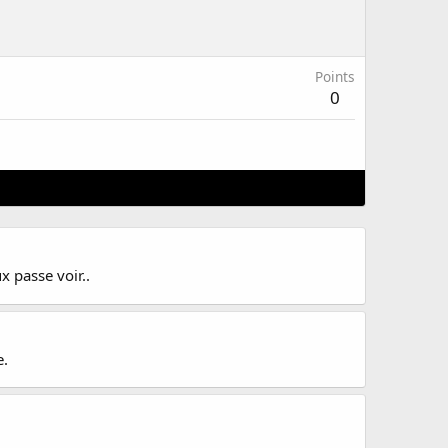
Points
0
x passe voir..
e.