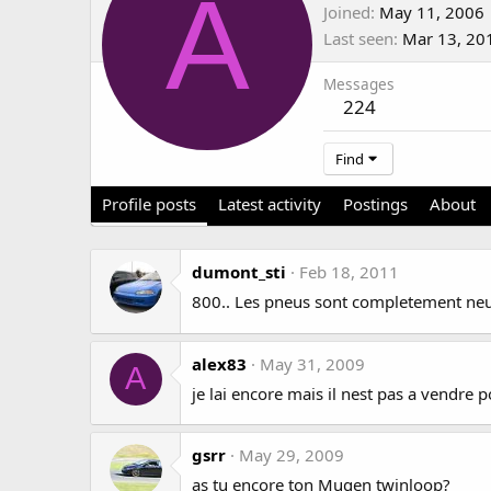
A
Joined
May 11, 2006
Last seen
Mar 13, 20
Messages
224
Find
Profile posts
Latest activity
Postings
About
dumont_sti
Feb 18, 2011
800.. Les pneus sont completement neuf.. J
alex83
May 31, 2009
A
je lai encore mais il nest pas a vendre p
gsrr
May 29, 2009
as tu encore ton Mugen twinloop?