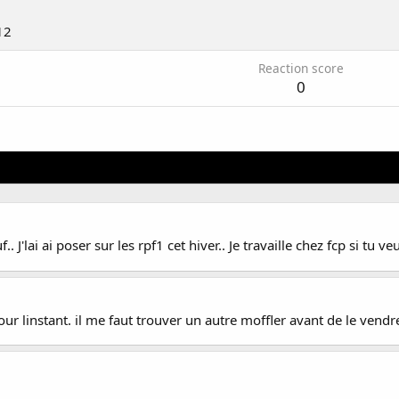
12
Reaction score
0
'lai ai poser sur les rpf1 cet hiver.. Je travaille chez fcp si tu veu
our linstant. il me faut trouver un autre moffler avant de le vendr