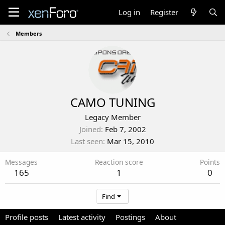
Log in
Register
Members
CAMO TUNING
Legacy Member
Joined
Feb 7, 2002
Last seen
Mar 15, 2010
Messages
Reaction score
Points
165
1
0
Find
Profile posts
Latest activity
Postings
About