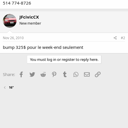
514 774-8726
JFcivicCX
New member
Nov 26, 2010
#2
bump 325$ pour le week-end seulement
You must log in or register to reply here.
Facebook
Twitter
Reddit
Pinterest
Tumblr
WhatsApp
Email
Link
Share:
16"