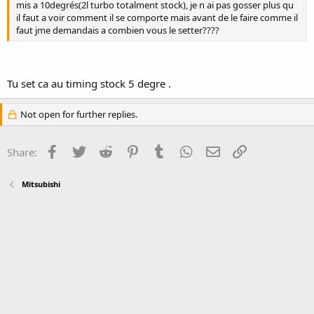
mis a 10degrés(2l turbo totalment stock), je n ai pas gosser plus qu
il faut a voir comment il se comporte mais avant de le faire comme il
faut jme demandais a combien vous le setter????
Tu set ca au timing stock 5 degre .
Not open for further replies.
Facebook
Twitter
Reddit
Pinterest
Tumblr
WhatsApp
Email
Link
Share:
Mitsubishi