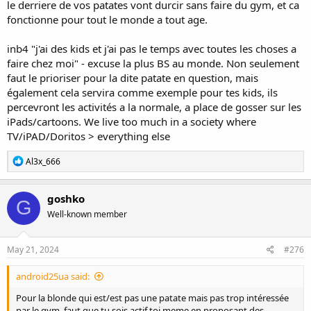
le derriere de vos patates vont durcir sans faire du gym, et ca
fonctionne pour tout le monde a tout age.
inb4 "j'ai des kids et j'ai pas le temps avec toutes les choses a
faire chez moi" - excuse la plus BS au monde. Non seulement
faut le prioriser pour la dite patate en question, mais
également cela servira comme exemple pour tes kids, ils
percevront les activités a la normale, a place de gosser sur les
iPads/cartoons. We live too much in a society where
TV/iPAD/Doritos > everything else
R
Al3x_666
e
a
c
goshko
G
t
Well-known member
i
o
n
s
May 21, 2024
#276
:
android25ua said:
Pour la blonde qui est/est pas une patate mais pas trop intéressée
par le gym, faut que tu sois actif toi meme en proposant des