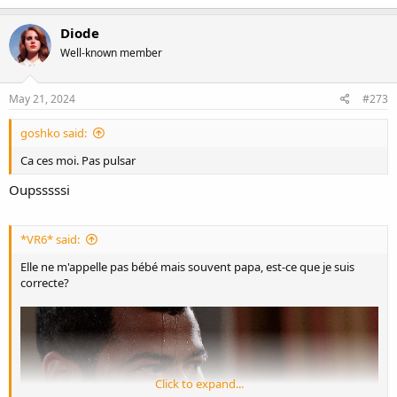
Diode
Well-known member
May 21, 2024
#273
goshko said:
Ca ces moi. Pas pulsar
Oupsssssi
*VR6* said:
Elle ne m'appelle pas bébé mais souvent papa, est-ce que je suis
correcte?
Click to expand...