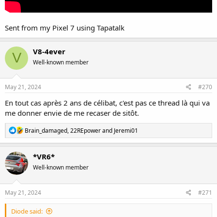
Sent from my Pixel 7 using Tapatalk
V8-4ever
V
Well-known member
May 21, 2024
#270
En tout cas après 2 ans de célibat, c'est pas ce thread là qui va
me donner envie de me recaser de sitôt.
R
Brain_damaged
,
22REpower
and
Jeremi01
e
a
c
*VR6*
t
Well-known member
i
o
n
s
May 21, 2024
#271
:
Diode said: