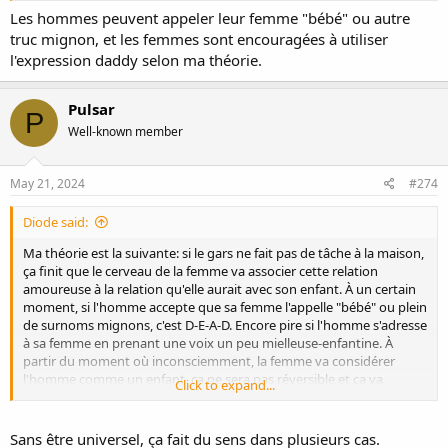
Les hommes peuvent appeler leur femme "bébé" ou autre
truc mignon, et les femmes sont encouragées à utiliser
l'expression daddy selon ma théorie.
Pulsar
P
Well-known member
May 21, 2024
#274
Diode said:
Ma théorie est la suivante: si le gars ne fait pas de tâche à la maison,
ça finit que le cerveau de la femme va associer cette relation
amoureuse à la relation qu'elle aurait avec son enfant. À un certain
moment, si l'homme accepte que sa femme l'appelle "bébé" ou plein
de surnoms mignons, c'est D-E-A-D. Encore pire si l'homme s'adresse
à sa femme en prenant une voix un peu mielleuse-enfantine. À
partir du moment où inconsciemment, la femme va considérer
l'homme comme un enfant, ça ne sera pas réversible et ça va
Click to expand...
expliquer le feeling de léger dégout qu'elle va éprouver par rapport
au sexe. TADAM !
Sans être universel, ça fait du sens dans plusieurs cas.