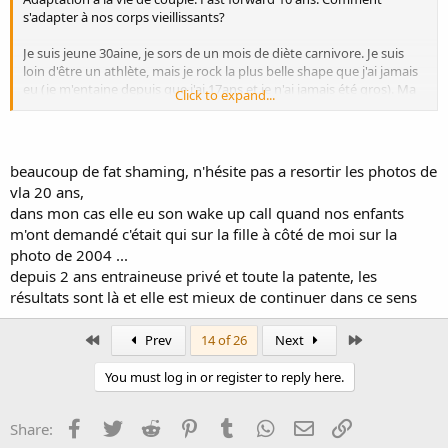
s'adapter à nos corps vieillissants?
Je suis jeune 30aine, je sors de un mois de diète carnivore. Je suis
loin d'être un athlète, mais je rock la plus belle shape que j'ai jamais
eu (je m'entaine depuis que j'ai 17ans et je n'ai jamais été gros). Ma
Click to expand...
blonde s'enligne tranquillement sur le skinny fat pis ça me gosse en
criss. L'an passé on a eu un real talk sur ce qui marchait pas dans la
relation, de mon côté la forme physique était un point que je
trouvais important, mais rien n'a vraiment changé après 1 an dans
beaucoup de fat shaming, n'hésite pas a resortir les photos de
ses habitudes.
vla 20 ans,
dans mon cas elle eu son wake up call quand nos enfants
Vous faites quoi avec ça?
m'ont demandé c'était qui sur la fille à côté de moi sur la
photo de 2004 ...
depuis 2 ans entraineuse privé et toute la patente, les
résultats sont là et elle est mieux de continuer dans ce sens
First
Last
Prev
14 of 26
Next
You must log in or register to reply here.
Facebook
Twitter
Reddit
Pinterest
Tumblr
WhatsApp
Email
Link
Share: