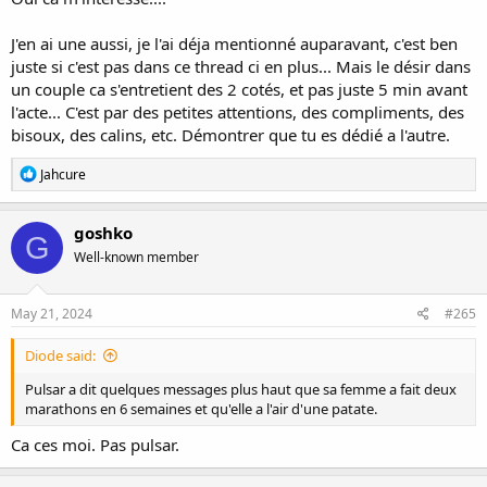
J'en ai une aussi, je l'ai déja mentionné auparavant, c'est ben
juste si c'est pas dans ce thread ci en plus... Mais le désir dans
un couple ca s'entretient des 2 cotés, et pas juste 5 min avant
l'acte... C'est par des petites attentions, des compliments, des
bisoux, des calins, etc. Démontrer que tu es dédié a l'autre.
R
Jahcure
e
a
c
goshko
G
t
Well-known member
i
o
n
s
May 21, 2024
#265
:
Diode said:
Pulsar a dit quelques messages plus haut que sa femme a fait deux
marathons en 6 semaines et qu'elle a l'air d'une patate.
Ca ces moi. Pas pulsar.