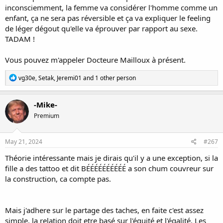
inconsciemment, la femme va considérer l'homme comme un
enfant, ça ne sera pas réversible et ça va expliquer le feeling
de léger dégout qu'elle va éprouver par rapport au sexe.
TADAM !
Vous pouvez m'appeler Docteure Mailloux à présent.
R
vg30e
,
Setak
,
Jeremi01
and 1 other person
e
a
c
-Mike-
t
Premium
i
o
n
s
May 21, 2024
#267
:
Théorie intéressante mais je dirais qu'il y a une exception, si la
fille a des tattoo et dit BÉÉÉÉÉÉÉÉÉÉ a son chum couvreur sur
la construction, ca compte pas.
Mais j'adhere sur le partage des taches, en faite c'est assez
simple, la relation doit etre basé sur l'équité et l'égalité. Les