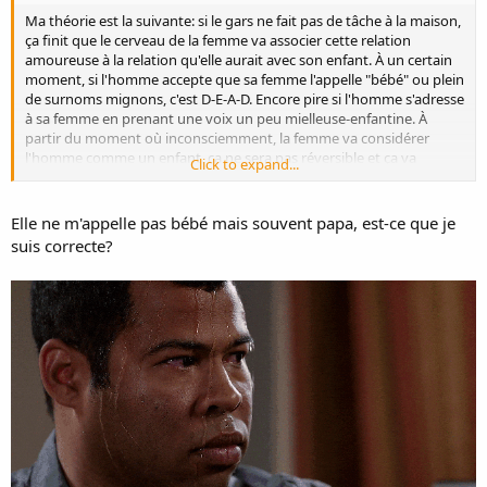
Ma théorie est la suivante: si le gars ne fait pas de tâche à la maison,
ça finit que le cerveau de la femme va associer cette relation
amoureuse à la relation qu'elle aurait avec son enfant. À un certain
moment, si l'homme accepte que sa femme l'appelle "bébé" ou plein
de surnoms mignons, c'est D-E-A-D. Encore pire si l'homme s'adresse
à sa femme en prenant une voix un peu mielleuse-enfantine. À
partir du moment où inconsciemment, la femme va considérer
l'homme comme un enfant, ça ne sera pas réversible et ça va
Click to expand...
expliquer le feeling de léger dégout qu'elle va éprouver par rapport
au sexe. TADAM !
Elle ne m'appelle pas bébé mais souvent papa, est-ce que je
Vous pouvez m'appeler Docteure Mailloux à présent.
suis correcte?