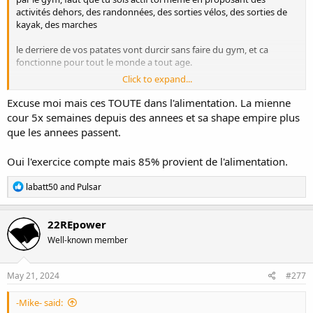
activités dehors, des randonnées, des sorties vélos, des sorties de
kayak, des marches
le derriere de vos patates vont durcir sans faire du gym, et ca
fonctionne pour tout le monde a tout age.
Click to expand...
inb4 "j'ai des kids et j'ai pas le temps avec toutes les choses a faire
chez moi" - excuse la plus BS au monde. Non seulement faut le
Excuse moi mais ces TOUTE dans l'alimentation. La mienne
prioriser pour la dite patate en question, mais également cela
cour 5x semaines depuis des annees et sa shape empire plus
servira comme exemple pour tes kids, ils percevront les activités a la
que les annees passent.
normale, a place de gosser sur les iPads/cartoons. We live too much
in a society where TV/iPAD/Doritos > everything else
Oui l'exercice compte mais 85% provient de l'alimentation.
R
labatt50
and
Pulsar
e
a
c
22REpower
t
Well-known member
i
o
n
s
May 21, 2024
#277
:
-Mike- said: