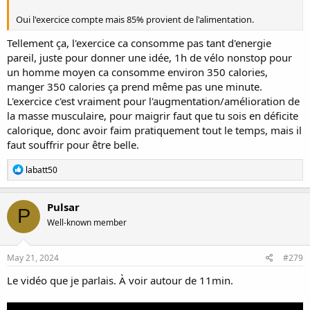
Oui l'exercice compte mais 85% provient de l'alimentation.
Tellement ça, l'exercice ca consomme pas tant d'energie
pareil, juste pour donner une idée, 1h de vélo nonstop pour
un homme moyen ca consomme environ 350 calories,
manger 350 calories ça prend même pas une minute.
L'exercice c'est vraiment pour l'augmentation/amélioration de
la masse musculaire, pour maigrir faut que tu sois en déficite
calorique, donc avoir faim pratiquement tout le temps, mais il
faut souffrir pour être belle.
R
labatt50
e
a
c
Pulsar
P
t
Well-known member
i
o
n
s
May 21, 2024
#279
:
Le vidéo que je parlais. À voir autour de 11min.