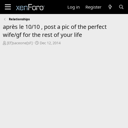
Log in
Register
Relationships
après le 10/10 , post a pic of the perfect
wife/gf for the rest of your life
T
S
[Ef]saceone[sF]
Dec 12, 2014
h
t
r
a
e
r
a
t
d
d
s
a
t
t
a
e
r
t
e
r