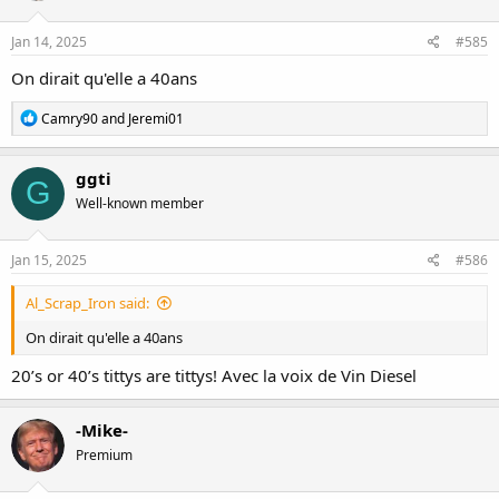
o
n
s
Jan 14, 2025
#585
:
On dirait qu'elle a 40ans
R
Camry90
and
Jeremi01
e
a
c
ggti
G
t
Well-known member
i
o
n
s
Jan 15, 2025
#586
:
Al_Scrap_Iron said:
On dirait qu'elle a 40ans
20’s or 40’s tittys are tittys! Avec la voix de Vin Diesel
-Mike-
Premium