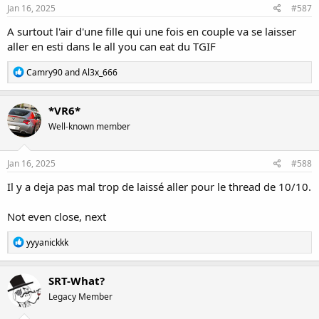
Jan 16, 2025
#587
A surtout l'air d'une fille qui une fois en couple va se laisser
aller en esti dans le all you can eat du TGIF
R
Camry90
and
Al3x_666
e
a
c
*VR6*
t
Well-known member
i
o
n
s
Jan 16, 2025
#588
:
Il y a deja pas mal trop de laissé aller pour le thread de 10/10.
Not even close, next
R
yyyanickkk
e
a
c
SRT-What?
t
Legacy Member
i
o