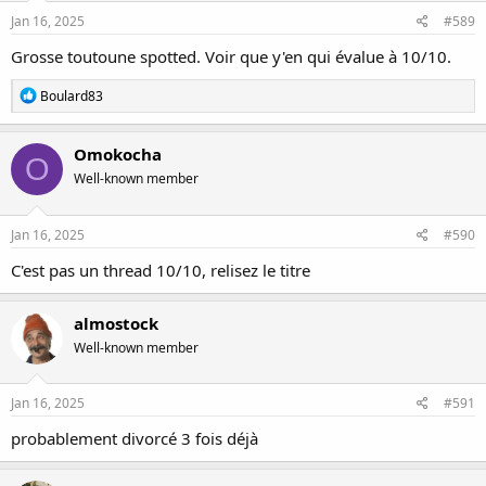
n
s
Jan 16, 2025
#589
:
Grosse toutoune spotted. Voir que y'en qui évalue à 10/10.
R
Boulard83
e
a
c
Omokocha
O
t
Well-known member
i
o
n
s
Jan 16, 2025
#590
:
C'est pas un thread 10/10, relisez le titre
almostock
Well-known member
Jan 16, 2025
#591
probablement divorcé 3 fois déjà