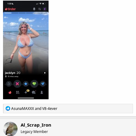
R
AsunaMAXXX
and
V8-4ever
e
a
c
Al_Scrap_Iron
t
Legacy Member
i