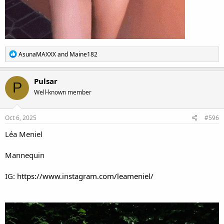
R
AsunaMAXXX
and
Maine182
e
a
c
Pulsar
P
t
Well-known member
i
o
n
s
Oct 6, 2025
#596
:
Léa Meniel
Mannequin
IG:
https://www.instagram.com/leameniel/