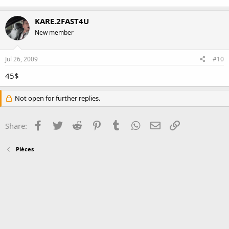
KARE.2FAST4U
New member
Jul 26, 2009
#10
45$
Not open for further replies.
Facebook
Twitter
Reddit
Pinterest
Tumblr
WhatsApp
Email
Link
Share:
Pièces