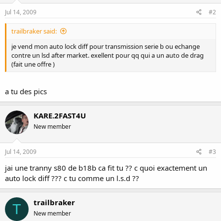
Jul 14, 2009
#2
trailbraker said:
je vend mon auto lock diff pour transmission serie b ou echange
contre un lsd after market. exellent pour qq qui a un auto de drag
(fait une offre )
a tu des pics
KARE.2FAST4U
New member
Jul 14, 2009
#3
jai une tranny s80 de b18b ca fit tu ?? c quoi exactement un
auto lock diff ??? c tu comme un l.s.d ??
trailbraker
T
New member