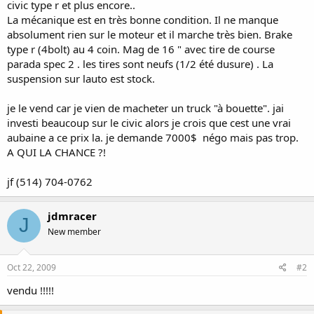
civic type r et plus encore..
La mécanique est en très bonne condition. Il ne manque
absolument rien sur le moteur et il marche très bien. Brake
type r (4bolt) au 4 coin. Mag de 16 " avec tire de course
parada spec 2 . les tires sont neufs (1/2 été dusure) . La
suspension sur lauto est stock.
je le vend car je vien de macheter un truck "à bouette". jai
investi beaucoup sur le civic alors je crois que cest une vrai
aubaine a ce prix la. je demande 7000$ négo mais pas trop.
A QUI LA CHANCE ?!
jf (514) 704-0762
jdmracer
J
New member
Oct 22, 2009
#2
vendu !!!!!