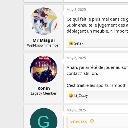
a
c
May 8, 2025
t
i
Ce qui fait le plus mal dans ce
o
Subir ensuite le jugement des a
n
déplaçant un meuble. N'importe q
s
:
Mr Miagui
R
Setak
Well-known member
e
a
c
May 8, 2025
t
i
Ahah, j'ai arrêté de jouer au s
o
contact" still on.
n
s
:
C'est traitre les sports "smooth"
Ronin
Legacy Member
R
Lt_Crazy
e
a
c
May 8, 2025
t
G
i
Setak said:
o
n