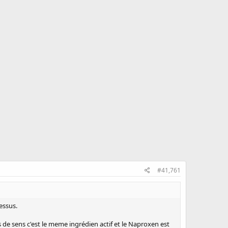
#41,761
essus.
de sens c'est le meme ingrédien actif et le Naproxen est