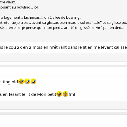
tre vieux.
jouant au bowling... lol
 logement a lachenais. Il on 2 allée de bowling.
etenue je crois... avant sa glissais bien mais le sol est ''sale'' et sa glisse pu.
é a terre pis je pense que mon pied a aretté de glissé pis viré par en dedans pi
 le cou 2x en 2 mois en m’étirant dans le lit en me levant calisse!
etting old
s en fesant le lit de Mon petit
fml