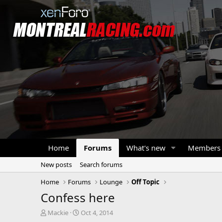
Home
Forums
What's new
Members
New posts
Search forums
Home
Forums
Lounge
Off Topic
Confess here
T
S
Mackie
Oct 4, 2014
h
t