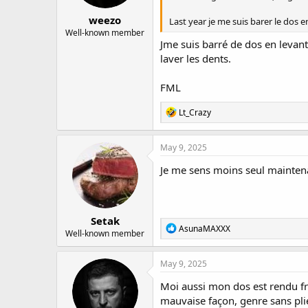
:
weezo
Last year je me suis barer le dos en
Well-known member
Jme suis barré de dos en levant 
laver les dents.
FML
R
Lt_Crazy
e
a
c
May 9, 2025
t
i
Je me sens moins seul mainten
o
n
s
:
Setak
R
AsunaMAXXX
Well-known member
e
a
c
May 9, 2025
t
i
Moi aussi mon dos est rendu frag
o
mauvaise façon, genre sans plier
n