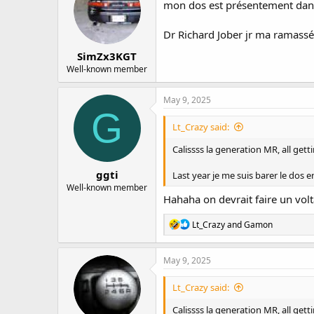
i
mon dos est présentement dans 
o
n
Dr Richard Jober jr ma ramassé 
s
:
SimZx3KGT
Well-known member
May 9, 2025
G
Lt_Crazy said:
Calissss la generation MR, all gett
ggti
Last year je me suis barer le dos en
Well-known member
Hahaha on devrait faire un vol
R
Lt_Crazy
and
Gamon
e
a
c
May 9, 2025
t
i
Lt_Crazy said:
o
n
Calissss la generation MR, all gett
s