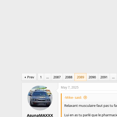
r
a
e
r
a
t
d
d
s
a
t
t
a
e
r
t
e
r
Prev
1
…
2087
2088
2089
2090
2091
…
May 7, 2025
-Mike- said:
Relaxant musculaire faut pas tu fa
AsunaMAXXX
Lui en as tu parlé que le pharmac