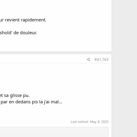
eur revient rapidement.
shold' de douleur.
#41,763
et sa glisse pu.
par en dedans pis la j'ai mal...
Last edited:
May 8, 2025