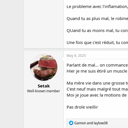
Le probleme avec l'inflamation,
Quand tu as plus mal, le robine
QUand tu as moins mal, tu conti
Une fois que c'est réduit, tu 
May 8, 2025
Parlant de mal... on commance 
Hier je me suis étiré un muscle 
Ma mère vie dans une grosse to
Setak
C'est neuf mais malgré tout mal e
Well-known member
Moi je joue avec la motions de g
Pas drole vieillir
R
Gamon
and
laylow38
e