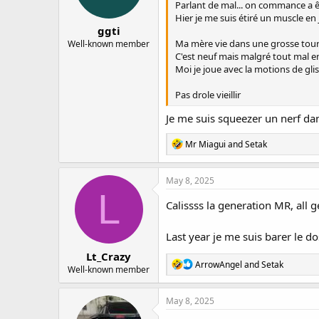
Parlant de mal... on commance a ê
s
Hier je me suis étiré un muscle en 
:
ggti
Ma mère vie dans une grosse tour a
Well-known member
C'est neuf mais malgré tout mal entr
Moi je joue avec la motions de gliss
Pas drole vieillir
Je me suis squeezer un nerf dans
R
Mr Miagui
and
Setak
e
a
c
May 8, 2025
t
L
i
Calissss la generation MR, all g
o
n
s
Last year je me suis barer le do
:
Lt_Crazy
R
ArrowAngel
and
Setak
Well-known member
e
a
c
May 8, 2025
t