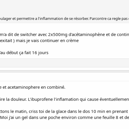
oulager et permettre a l'inflammation de se résorber. Parcontre ca regle pas 
le m'a dit de switcher avec 2x500mg d'acétaminophène et de continu
 exitait ) mais je vais continuer en crème
au début ça fait 16 jours
e et acetaminophere en combiné.
e la douleur. L'ibuprofene l'inflamation qui cause éventuellement
ttons le matin, criss toi de la glace dans le dos 10 min en prenan
e. Moi j'ai un gel dans une poche environ comme une feuille 8 et d