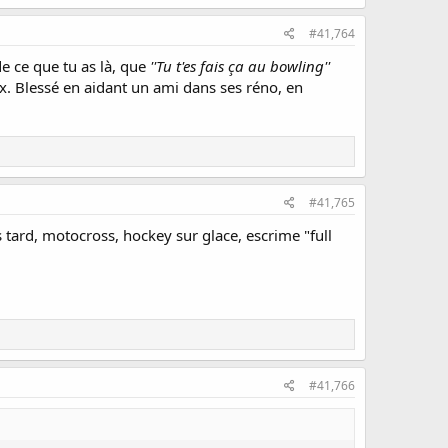
#41,764
de ce que tu as là, que
''Tu t'es fais ça au bowling''
ux. Blessé en aidant un ami dans ses réno, en
#41,765
s tard, motocross, hockey sur glace, escrime "full
#41,766