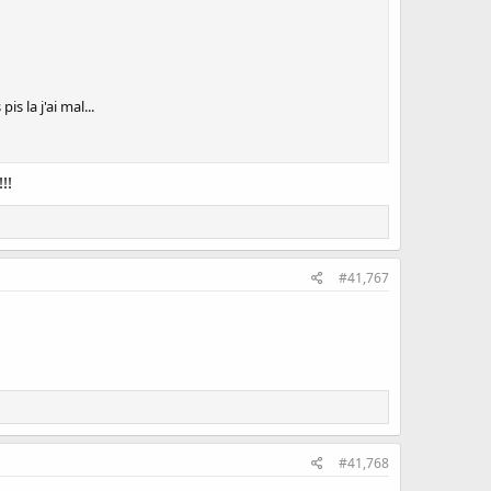
s la j'ai mal...
!!
#41,767
#41,768