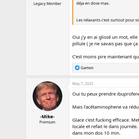
déja en dose max.
Legacy Member
Les relaxants c'est surtout pour s
Oui j'y en ai glissé un mot, el
pillule ( je ne savais pas que ça
C'est moins pire maintenant qu'
R
Gamon
e
a
c
May 7, 2025
t
i
Oui tu peux prendre ibuprofen
o
n
Mais l'acétaminophene va réduir
s
:
-Mike-
Glace c'est fucking efficace. Me
Premium
locale et refait le dans journé
dans mon dos 10 min.