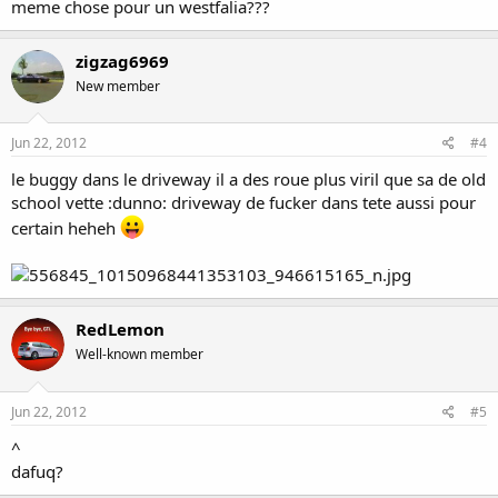
meme chose pour un westfalia???
zigzag6969
New member
Jun 22, 2012
#4
le buggy dans le driveway il a des roue plus viril que sa de old
school vette :dunno: driveway de fucker dans tete aussi pour
certain heheh
RedLemon
Well-known member
Jun 22, 2012
#5
^
dafuq?