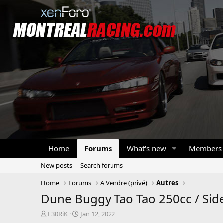
Home
Forums
What's new
Members
New posts
Search forums
Home
Forums
A Vendre (privé)
Autres
Dune Buggy Tao Tao 250cc / Side
T
S
F30RiK
Jan 12, 2022
h
t