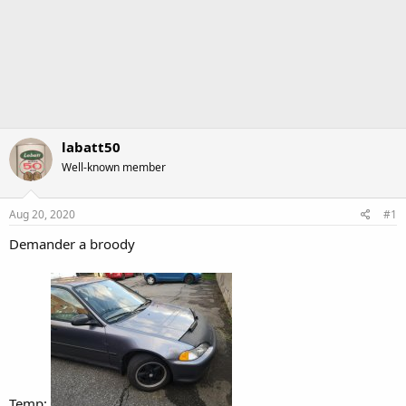
labatt50
Well-known member
Aug 20, 2020
#1
Demander a broody
Temp: