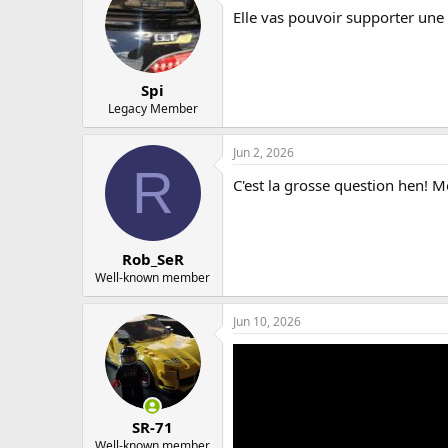
Elle vas pouvoir supporter un
Spi
Legacy Member
Jun 2, 2026
R
C'est la grosse question hen! M
Rob_SeR
Well-known member
Jun 10, 2026
SR-71
Well-known member