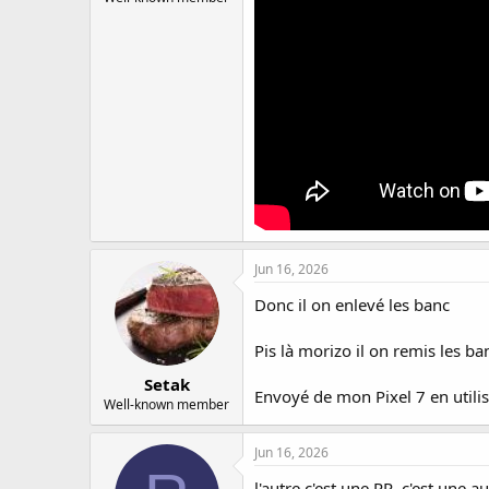
Jun 16, 2026
Donc il on enlevé les banc
Pis là morizo il on remis les ban
Setak
Envoyé de mon Pixel 7 en utilis
Well-known member
Jun 16, 2026
l'autre c'est une RR, c'est une a