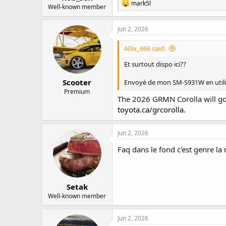
R
mark5l
Well-known member
e
a
c
Jun 2, 2026
t
i
Al3x_666 said:
o
n
Et surtout dispo ici??
s
:
Scooter
Envoyé de mon SM-S931W en utili
Premium
The 2026 GRMN Corolla will go o
toyota.ca/grcorolla
.
Jun 2, 2026
Faq dans le fond c'est genre l
Setak
Well-known member
Jun 2, 2026