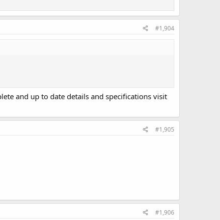
#1,904
te and up to date details and specifications visit
#1,905
#1,906