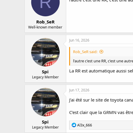
R
Rob_SeR
Well-known member
Jun 16, 2026
Rob_SeR said:
l'autre c'est une RR, c'est une autr
La RR est automatique aussi sel
Spi
Legacy Member
Jun 17, 2026
J’ai été sur le site de toyota 
C’est clair que la GRMN vas êtr
Spi
R
Al3x_666
Legacy Member
e