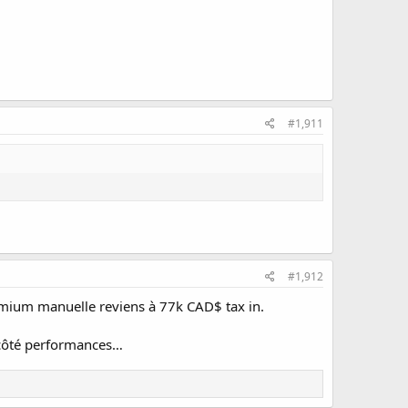
#1,911
#1,912
remium manuelle reviens à 77k CAD$ tax in.
s côté performances…