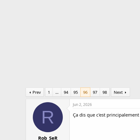
r
a
e
r
a
t
d
d
s
a
t
t
a
e
r
t
e
r
Prev
1
…
94
95
96
97
98
Next
Jun 2, 2026
R
Ça dis que c'est principalemen
Rob_SeR