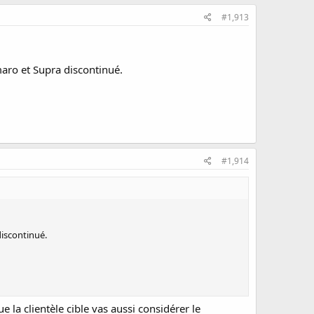
#1,913
maro et Supra discontinué.
#1,914
discontinué.
la clientèle cible vas aussi considérer le