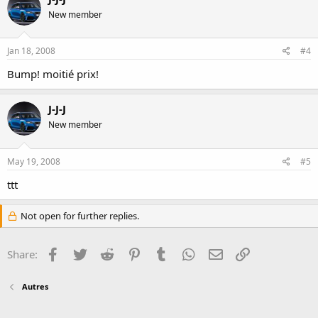
New member
Jan 18, 2008
#4
Bump! moitié prix!
J-J-J
New member
May 19, 2008
#5
ttt
Not open for further replies.
Facebook
Twitter
Reddit
Pinterest
Tumblr
WhatsApp
Email
Link
Share:
Autres