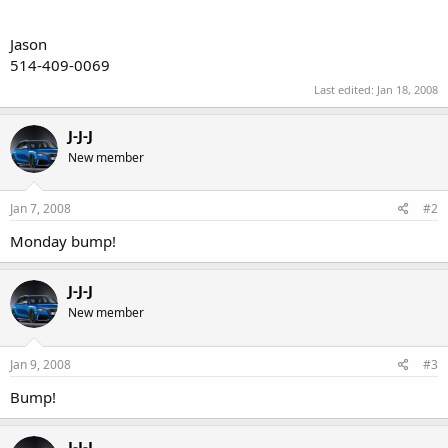
Jason
514-409-0069
Last edited:
Jan 18, 2008
J-J-J
New member
Jan 7, 2008
#2
Monday bump!
J-J-J
New member
Jan 9, 2008
#3
Bump!
J-J-J