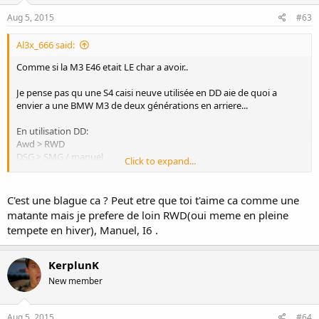
Aug 5, 2015
#63
Al3x_666 said:
Comme si la M3 E46 etait LE char a avoir..
Je pense pas qu une S4 caisi neuve utilisée en DD aie de quoi a
envier a une BMW M3 de deux générations en arriere...
En utilisation DD:
Awd > RWD
DSG > SMG / manuel
Click to expand...
Sedan > coupe
V6 s/c > I6
C'est une blague ca ? Peut etre que toi t'aime ca comme une
matante mais je prefere de loin RWD(oui meme en pleine
tempete en hiver), Manuel, I6 .
KerplunK
New member
Aug 5, 2015
#64