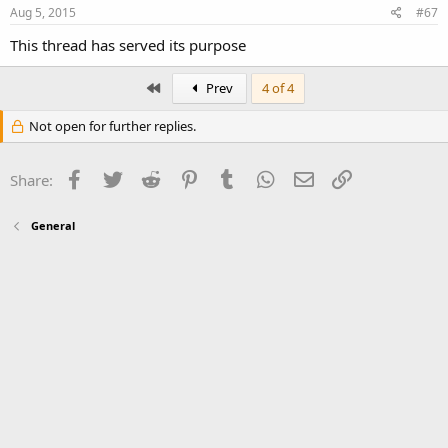
Aug 5, 2015
#67
This thread has served its purpose
First
Prev
4 of 4
Not open for further replies.
Facebook
Twitter
Reddit
Pinterest
Tumblr
WhatsApp
Email
Link
Share:
General