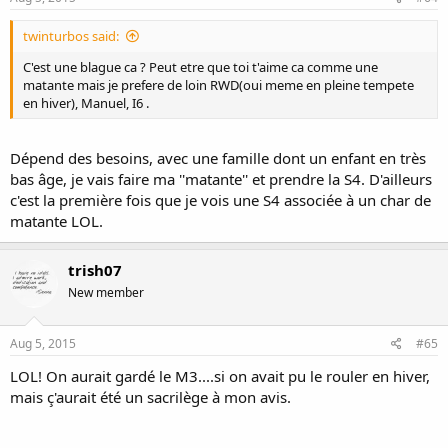
twinturbos said:
C'est une blague ca ? Peut etre que toi t'aime ca comme une
matante mais je prefere de loin RWD(oui meme en pleine tempete
en hiver), Manuel, I6 .
Dépend des besoins, avec une famille dont un enfant en très
bas âge, je vais faire ma ''matante'' et prendre la S4. D'ailleurs
c'est la première fois que je vois une S4 associée à un char de
matante LOL.
trish07
New member
Aug 5, 2015
#65
LOL! On aurait gardé le M3....si on avait pu le rouler en hiver,
mais ç'aurait été un sacrilège à mon avis.