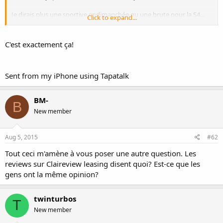
Je dirais plus une sportive endimanchée qu une brute pour la S4...
Click to expand...
C'est exactement ça!
Sent from my iPhone using Tapatalk
BM-
B
New member
Aug 5, 2015
#62
Tout ceci m'amène à vous poser une autre question. Les
reviews sur Claireview leasing disent quoi? Est-ce que les
gens ont la même opinion?
twinturbos
T
New member