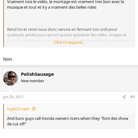
Vraiment nice le vidéo, le montage est vraiment tres bon avec la
musique et tout et il y a vraiment des belles rides
Rend toi et rend nous donc service en fermant ton ordi pour
quelques année pour qu'ont puisse apprécier les vidéo, images et
post du monde sans toujours avoir tes commentaire de prépubere
Click to expand...
en manque d'attention.
Non
PolishSausage
New member
Jun 20, 2011
#9
logik23 said:
And Euro guys call Honda owners ricers when they "font des show
de cut off"