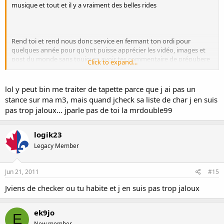
musique et tout et il y a vraiment des belles rides
Rend toi et rend nous donc service en fermant ton ordi pour
quelques année pour qu'ont puisse apprécier les vidéo, images et
post du monde sans toujours avoir tes commentaire de prépubere
Click to expand...
en manque d'attention.
lol y peut bin me traiter de tapette parce que j ai pas un
stance sur ma m3, mais quand jcheck sa liste de char j en suis
pas trop jaloux... jparle pas de toi la mrdouble99
logik23
Legacy Member
Jun 21, 2011
#15
Jviens de checker ou tu habite et j en suis pas trop jaloux
ek9jo
E
New member