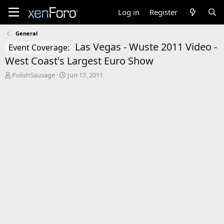
Log in
Register
General
Las Vegas - Wuste 2011 Video -
Event Coverage:
West Coast's Largest Euro Show
T
S
PolishSausage
Jun 17, 2011
h
t
r
a
e
r
a
t
d
d
s
a
t
t
a
e
r
t
e
r