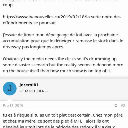
coup.
https://www.tvanouvelles.ca/2019/02/18/la-serie-noire-des-
effondrements-se-poursuit
J'essaie de timer mon déneigeage de toit avec la prochaine
accumulation pour que le déneigeur ramasse le stock dans le
driveway pas longtemps après.
Obviously the media needs the clicks so it's drumming up
some disaster scenario but the reality seems to depend more
on the house itself than how much snow is on top of it.
Jeremi01
J
-- STATISTICIEN --
Feb 18, 2019
#2
tu es à risque si tu as un toit plat c'est certain. Chez mon père
et chez ma mère, ce sont des plex à MTL , alors ils ont
déneigé leur toit lors de la période des redoux il y a deux