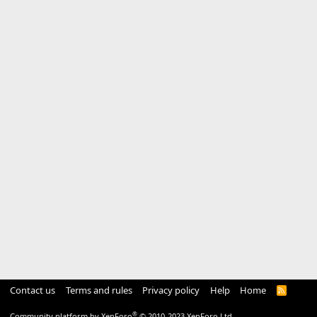
Contact us
Terms and rules
Privacy policy
Help
Home
R
S
S
®
Community platform by XenForo
© 2010-2023 XenForo Ltd.