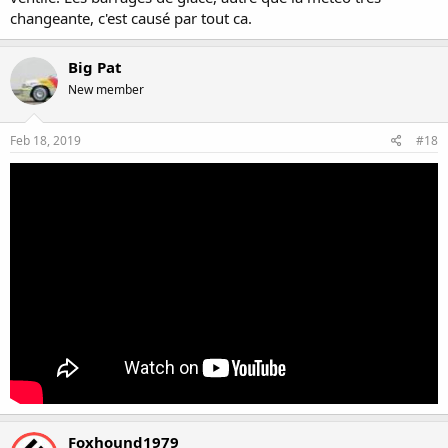
changeante, c'est causé par tout ca.
Big Pat
New member
Feb 18, 2019
#18
Foxhound1979