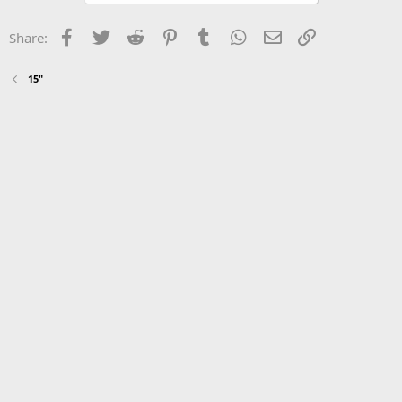
Facebook
Twitter
Reddit
Pinterest
Tumblr
WhatsApp
Email
Link
Share:
15"