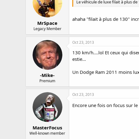
Le véhicule de luxe filait à plus d
ahaha "filait à plus de 130" inc
MrSpace
Legacy Member
Oct 23, 2013
130 km/h....lol Et ceux qui di
estie...
Un Dodge Ram 2011 moins luxue
-Mike-
Premium
Oct 23, 2013
Encore une fois on focus sur 
MasterFocus
Well-known member