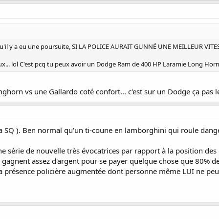
t qu'il y a eu une poursuite, SI LA POLICE AURAIT GUNNÉ UNE MEILLEUR VITESS
.. lol C'est pcq tu peux avoir un Dodge Ram de 400 HP Laramie Long Horn.
Longhorn vs une Gallardo coté confort... c'est sur un Dodge ça pas
 ( la SQ ). Ben normal qu'un ti-coune en lamborghini qui roule dan
ne série de nouvelle très évocatrices par rapport à la position des
ui gagnent assez d'argent pour se payer quelque chose que 80% d
la présence policière augmentée dont personne même LUI ne peut é