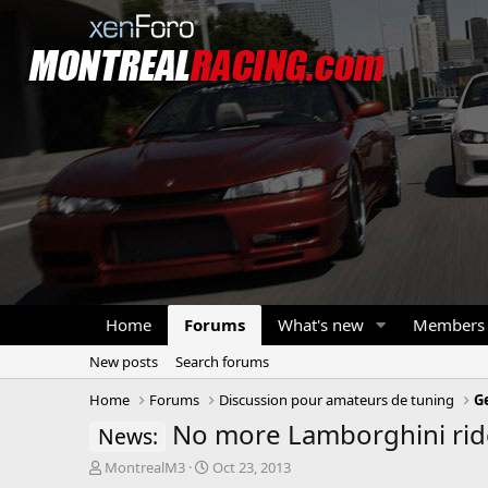
Home
Forums
What's new
Members
New posts
Search forums
Home
Forums
Discussion pour amateurs de tuning
G
No more Lamborghini rid
News:
T
S
MontrealM3
Oct 23, 2013
h
t