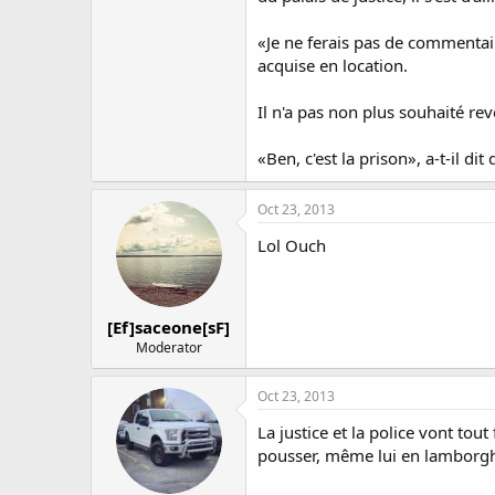
«Je ne ferais pas de commentair
acquise en location.
Il n'a pas non plus souhaité re
«Ben, c'est la prison», a-t-il dit
Oct 23, 2013
Lol Ouch
[Ef]saceone[sF]
Moderator
Oct 23, 2013
La justice et la police vont tou
pousser, même lui en lamborghin