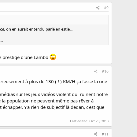
#9
E on en aurait entendu parlé en estie...
..
 le prestige d'une Lambo
#10
gereusement à plus de 130 ( ! ) KM/H ça fasse la une
 médias sur les jeux vidéos violent qui ruinent notre
e la population ne peuvent même pas rêver à
chapper. Y'a rien de subjectif là dedan, c'est que
Last edited:
Oct 23, 2013
#11