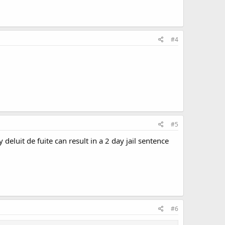
#4
#5
eluit de fuite can result in a 2 day jail sentence
#6