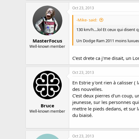
Oct 23, 2013
-Mike- said:
130 km/h....lol Et ceux qui disen
MasterFocus
Un Dodge Ram 2011 moins luxueux.
Well-known member
C'est drete ca j'me disait, un 
Oct 23, 2013
En Estrie y'ont rien à calisser
des nouvelles.
C'est deux pierres d'un coup, u
jeunesse, sur les personnes q
Bruce
mettre le pieds dedans, et sur 
Well-known member
du biaisé.
Oct 23, 2013