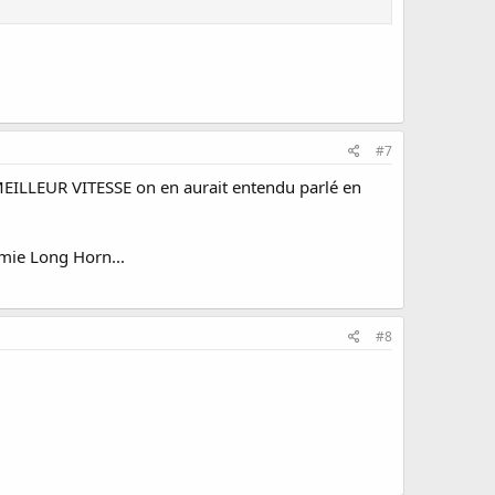
#7
MEILLEUR VITESSE on en aurait entendu parlé en
mie Long Horn...
#8