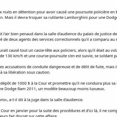
ts en détention pour avoir causé une poursuite policière en Es
ion. Mais il devra troquer sa rutilante Lamborghini pour une Dod
l'air bien penaud dans la salle d'audience du palais de justice d
ré de deux agents des services correctionnels qu'il a comparu au
urait causé tout un casse-tête aux policiers, alors qu'il était au v
s de 130 km/h et une course-poursuite s'en est suivie, se soldant pa
des accusations de conduite dangereuse et de délit de fuite, mais i
à sa libération sous caution.
un dépôt de 1000 $ à la Cour et promettre qu'il ne conduira plus sa
ser une Dodge Ram 2011, un modèle beaucoup moins luxueux.
», a-t-il dit à la juge dans la salle d'audience.
our en janvier pour la suite des procédures et d'ici là, il ne com
lleurs fait discret sur cette affaire.