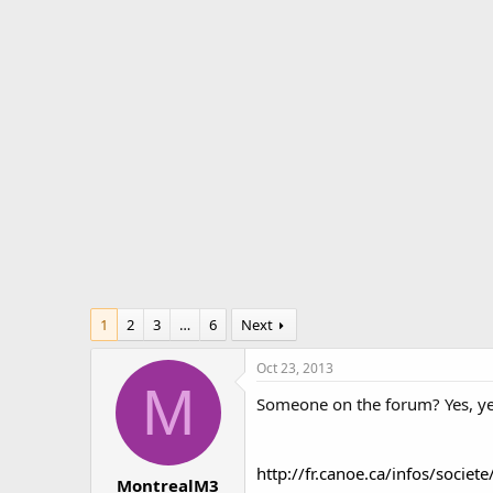
r
a
e
r
a
t
d
d
s
a
t
t
a
e
r
t
e
r
1
2
3
…
6
Next
Oct 23, 2013
M
Someone on the forum? Yes, yes,
http://fr.canoe.ca/infos/soci
MontrealM3