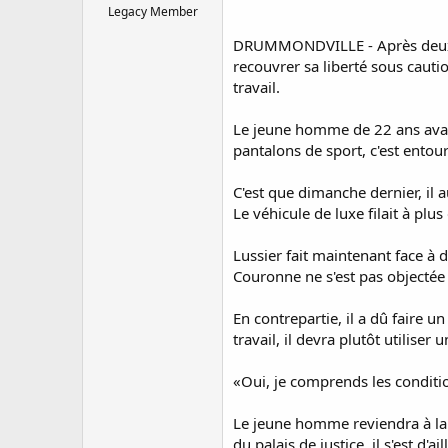
Legacy Member
DRUMMONDVILLE - Après deux nui
recouvrer sa liberté sous caut
travail.
Le jeune homme de 22 ans avait 
pantalons de sport, c'est entou
C'est que dimanche dernier, il a
Le véhicule de luxe filait à plu
Lussier fait maintenant face à 
Couronne ne s'est pas objectée 
En contrepartie, il a dû faire 
travail, il devra plutôt utili
«Oui, je comprends les conditions
Le jeune homme reviendra à la C
du palais de justice, il s'est d'ai