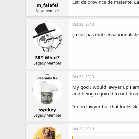
Esti de province de matante. L
m_falafel
New member
Oct 23, 2013
ça fait pas mal sensationnalistec
SRT-What?
Legacy Member
Oct 23, 2013
My god I would lawyer up I am p
and being required to not drive
Im no lawyer but that looks like
sspikey
Legacy Member
Oct 23, 2013