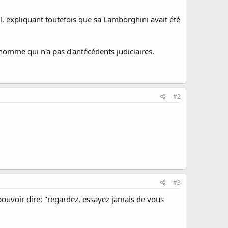
l, expliquant toutefois que sa Lamborghini avait été
 homme qui n'a pas d'antécédents judiciaires.
#2
#3
t pouvoir dire: "regardez, essayez jamais de vous