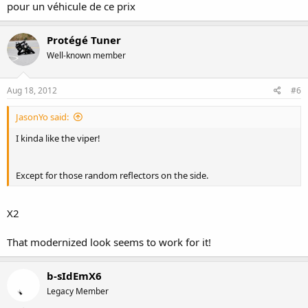
pour un véhicule de ce prix
Protégé Tuner
Well-known member
Aug 18, 2012
#6
JasonYo said:
I kinda like the viper!
Except for those random reflectors on the side.
X2
That modernized look seems to work for it!
b-sIdEmX6
Legacy Member