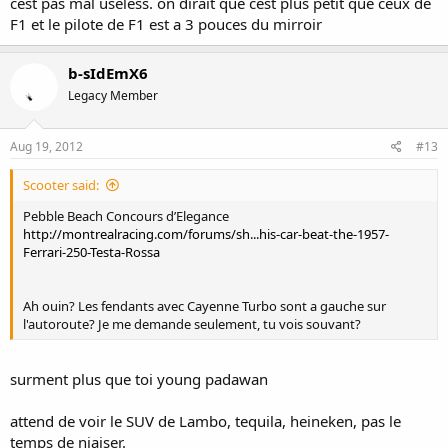
cest pas mal useless. on dirait que cest plus petit que ceux de
F1 et le pilote de F1 est a 3 pouces du mirroir
b-sIdEmX6
Legacy Member
Aug 19, 2012
#13
Scooter said:
Pebble Beach Concours d’Elegance
http://montrealracing.com/forums/sh...his-car-beat-the-1957-
Ferrari-250-Testa-Rossa
Ah ouin? Les fendants avec Cayenne Turbo sont a gauche sur
l'autoroute? Je me demande seulement, tu vois souvant?
surment plus que toi young padawan
attend de voir le SUV de Lambo, tequila, heineken, pas le
temps de niaiser.