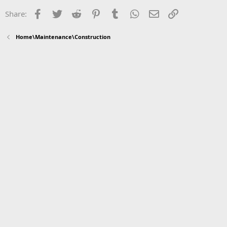
Facebook
Twitter
Reddit
Pinterest
Tumblr
WhatsApp
Email
Link
Share:
Home\Maintenance\Construction