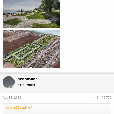
neonmods
New member
Aug 31, 2018
#5,776
Jeremi01 said: