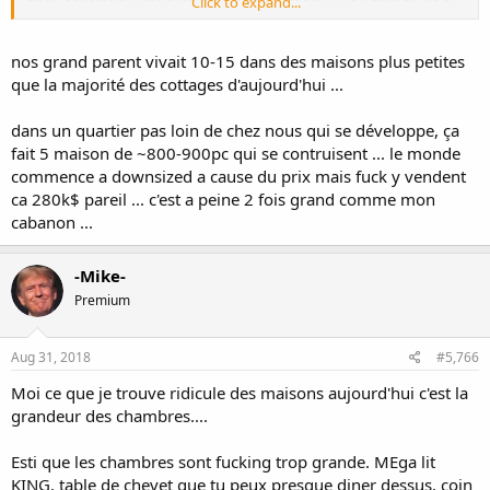
Click to expand...
avec cuisine/salle à manger/salon et une salle de bain ou une salle
d’eau, au sous-sol tu mets 3 chambres et une salle de bain (et
possiblement une 2e salle familiale) et c’est parfait.
nos grand parent vivait 10-15 dans des maisons plus petites
que la majorité des cottages d'aujourd'hui ...
On restait à mtl dans un bas de duplex de 1200pi^2 avec 3
chambres et on avait assez de place pour bien vivre. Maintenant on
dans un quartier pas loin de chez nous qui se développe, ça
a une grande maison et bien que ce soit super cool, on n’exploite
fait 5 maison de ~800-900pc qui se contruisent ... le monde
pas toutes les pièces…
commence a downsized a cause du prix mais fuck y vendent
ca 280k$ pareil ... c'est a peine 2 fois grand comme mon
cabanon ...
-Mike-
Premium
Aug 31, 2018
#5,766
Moi ce que je trouve ridicule des maisons aujourd'hui c'est la
grandeur des chambres....
Esti que les chambres sont fucking trop grande. MEga lit
KING, table de chevet que tu peux presque diner dessus, coin