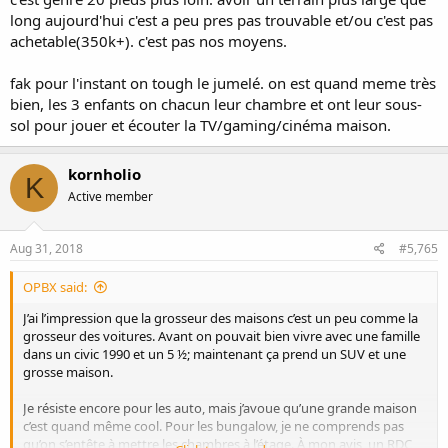
long aujourd'hui c'est a peu pres pas trouvable et/ou c'est pas
achetable(350k+). c'est pas nos moyens.
fak pour l'instant on tough le jumelé. on est quand meme très
bien, les 3 enfants on chacun leur chambre et ont leur sous-
sol pour jouer et écouter la TV/gaming/cinéma maison.
kornholio
K
Active member
Aug 31, 2018
#5,765
OPBX said:
J’ai l’impression que la grosseur des maisons c’est un peu comme la
grosseur des voitures. Avant on pouvait bien vivre avec une famille
dans un civic 1990 et un 5 ½; maintenant ça prend un SUV et une
grosse maison.
Je résiste encore pour les auto, mais j’avoue qu’une grande maison
c’est quand même cool. Pour les bungalow, je ne comprends pas
qu’on s’entête à mettre les chambres à l’étage. À mon avis, un RDC