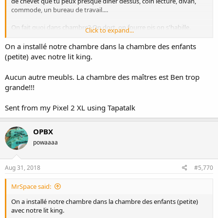
de chevet que tu peux presque diner dessus, coin lecture, divan,
commode, un bureau de travail....
On fait quoi dans chambre? On dort, on fourre pis on s'habille.
Click to expand...
Swing un lit queen, un bon walking pour mettre ton ligne pis that's
it.
On a installé notre chambre dans la chambre des enfants
(petite) avec notre lit king.
Meme les enfants, sont jamais dans leur chambre, ca joue partout
Aucun autre meubls. La chambre des maîtres est Ben trop
dans la maison pis c'est correct de meme, je veux pas voir mes
grande!!!
enfants enfermé dans leur chambre, meme ados je voudrai pas ca.
Sent from my Pixel 2 XL using Tapatalk
Je préfere de loin avoir des aires communes invitante et chaleureuse
que tout le monde trouvent son compte que d'avoir 23 pieces et
OPBX
que personne se voit de la journée.
powaaaa
Aug 31, 2018
#5,770
MrSpace said:
On a installé notre chambre dans la chambre des enfants (petite)
avec notre lit king.