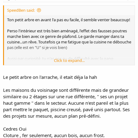
SpeedBen said:
Ton petit arbre en avant l'a pas eu facile, il semble venter beaucoup!
Perso l'intérieur est très bien aménagé, l'effet des fausses poutres
marche bien avec ce genre de plafond. Le garde manger dans ta
cuisine...un rêve. Toutefois ça me fatigue que la cuisine ne débouche
pas (elle est en "U" si je vois bien)
Aussi par curiosité, tu n'as pas eu de difficulté avec la gang
Click to expand...
d'urbanisme pour tes pignons? Hâte de voir les voisins qui vont se
faire bâtir et regarder ta maison comme benchmark
Le petit arbre on l'arrache, il etait déja la hah
Finalement le setup arrière à du potentiel...pense-tu mettre des
cèdres, clôtures, etc?
Les maisons du voisinage sont différente mais de grandeur
Belle maison!
similaire ou 2 étages sur une rue différente, '' ses un projet
haut gamme '' dans le secteur. Aucune n'est pareil et la plus
part mettre le paquet, piscine creusé, pavé unis partout. Ses
des projets sur mesure, aucun plan pré-défini.
Cedres Oui
Cloture , fer seulement, aucun bois, aucun frost.