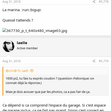
Aug 31, 2018
#5,778
La marina. :run::bigup:
Quessé t'attends ?
laelle
Active member
Aug 31, 2018
#5,779
@cUr@-TL said:
1650 pi2, tu fais tu exprès coudon ? (question rhétorique: on
connait déjà la réponse.)
Mais je dois avouer que par les photos, ca a pas l'air de ça.
Ca dépend si ca comprend l'espace du garage. Si c'est espace
de garage inclus, ca ne fait pas grand. Sinon c'est correct en