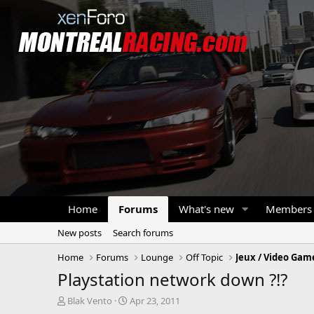
Home
Forums
What's new
Members
New posts
Search forums
Home
Forums
Lounge
Off Topic
Jeux / Video Gam
Playstation network down ?!?
T
S
Blak Vento
Apr 23, 2011
h
t