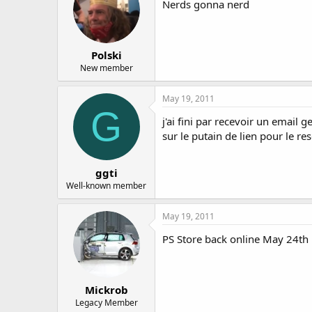
Nerds gonna nerd
Polski
New member
May 19, 2011
G
j'ai fini par recevoir un email
sur le putain de lien pour le r
ggti
Well-known member
May 19, 2011
PS Store back online May 24th
Mickrob
Legacy Member