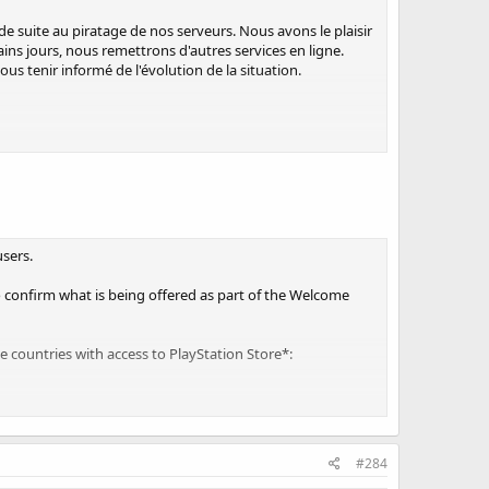
 suite au piratage de nos serveurs. Nous avons le plaisir
ns jours, nous remettrons d'autres services en ligne.
s tenir informé de l'évolution de la situation.
passe de votre compte PlayStation Network avant de
nnecter au PlayStation Network à partir du menu XMB™
passe en vous rendant sur
elques minutes. Si vous avez besoin d'aide, nous vous
sers.
 confirm what is being offered as part of the Welcome
en place un programme Welcome Back pour tous les
se countries with access to PlayStation Store*:
it d'un mois à PlayStation®Plus (ou un mois d'abonnement
ack qui s'appliquent à votre pays sur
 monde entier travaillent d'arrache-pied pour remettre le
layStation.Blog (blog.eu.playstation.com) ou suivez-nous
#284