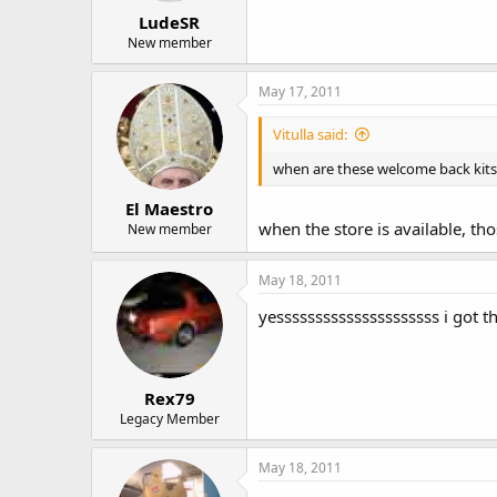
LudeSR
New member
May 17, 2011
Vitulla said:
when are these welcome back kit
El Maestro
when the store is available, tho
New member
May 18, 2011
yesssssssssssssssssssss i got the e
Rex79
Legacy Member
May 18, 2011