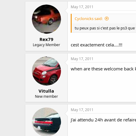
* Access to the 30 days free PS Plu
* You will have access to the PS P
May 17, 2011
* Access to the free games and ex
and premium avatars are yours to
Cyclonicks said:
* For Germany, InFamous and Dead 
tu peux pas si c'est pas le ps3 que 
* For Germany, Pursuit Force and 
* Killzone Liberation will not offe
Rex79
cest exactement cela....!!!
Legacy Member
May 17, 2011
when are these welcome back k
Vitulla
New member
May 17, 2011
J'ai attendu 24h avant de refair