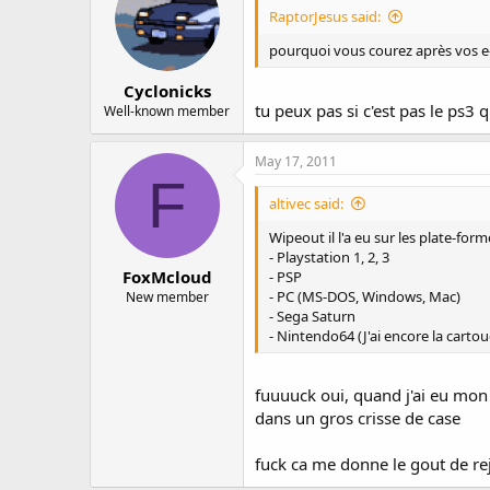
Ratchet & Clank: Quest for Booty
RaptorJesus said:
Dead Nation*
À bientôt sur le PSN,
2. For those with PSP accounts, yo
pourquoi vous courez après vos e-m
L'équipe PlayStation Network
LittleBigPlanet PSP
Cyclonicks
ModNation Racers PSP
tu peux pas si c'est pas le ps3 q
Well-known member
Pursuit Force
Killzone Liberation
3. 30 days free PlayStation Plus 
May 17, 2011
F
4. Existing PlayStation Plus subscr
altivec said:
Wipeout il l'a eu sur les plate-for
5. Existing Q Music Unlimited subs
- Playstation 1, 2, 3
FoxMcloud
- PSP
6. In addition, we are working on 
- PC (MS-DOS, Windows, Mac)
New member
- Sega Saturn
You will be able to access this c
- Nintendo64 (J'ai encore la carto
Please contact us at uk.playstat
services intrusion and restoration
fuuuuck oui, quand j'ai eu mon 
updates.
dans un gros crisse de case
* For eligibility for the welcome
* Specific details about these offe
fuck ca me donne le gout de rej
* All existing PSN registrants h