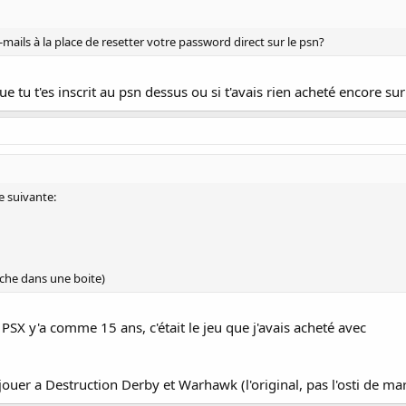
u will also be eligible to download two PSP games from the following list:
ails à la place de resetter votre password direct sur le psn?
ue tu t'es inscrit au psn dessus ou si t'avais rien acheté encore sur
membership for non PS Plus subscribers*
ibers will be given 60 days free subscription.
me suivante:
cribers will be given 30 days free subscription.
a Welcome Back offer in PlayStation Home and will share that when it is con
ontent once PlayStation Store comes back online and we are doing everythin
uche dans une boite)
ion.com/psnoutage should you have any additional questions. For more info
, keep an eye on PlayStation.Blog at blog.eu.playstation.com, twitter.com/P
PSX y'a comme 15 ans, c'était le jeu que j'avais acheté avec
 back programme consumers must be an account holder on 20 April 2011.
rs and eligibility requirements will be posted as the services go live.
ouer a Destruction Derby et Warhawk (l'original, pas l'osti de ma
ave 30 days from when the welcome back programme goes live to redeem thei