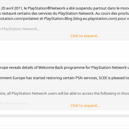
 20 avril 2011, le PlayStation®Network a été suspendu partout dans le monde
estauré certains des services du PlayStation Network. Au cours des prochai
tation.com/psnlatest et PlayStation.Blog (blog.eu.playstation.com) pour vou
e PlayStation Network...
Click to expand...
s introduit une mesure de sécurité qui vous obligera à modifier le mot de 
3, vous devrez installer la version 3.61 du logiciel système, puis vous co
r eu.playstation.com/ps3psn. Vous pouvez également modifier votre mot de 
gin.gvm
à partir de votre PC. Cette manœuvre ne devrait vous prendre que qu
ope reveals details of Welcome Back programme for PlayStation Network u
ar étape mis à votre disposition sur eu.playstation.com/psppsn.
ent Europe has started restoring certain PSN services, SCEE is pleased to
ience pendant l'interruption des services du PSN, nous mettrons bientôt 
ine, all PlayStation Network users will be able to access the following in tho
mprendra des jeux à télécharger gratuitement ainsi qu'un abonnement gratu
elle sera disponible, nous publierons la liste complète des offres Welcome B
e following list:
Click to expand...
.
fois de plus pour votre patience et votre soutien tandis que nos équipes du
utes dernières nouvelles, rendez-vous sur eu.playstation.com/psnlatest ou P