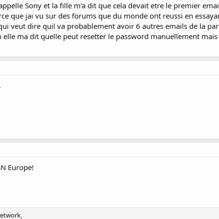
i appelle Sony et la fille m'a dit que cela devait etre le premier em
e que jai vu sur des forums que du monde ont reussi en essayant p
 qui veut dire quil va probablement avoir 6 autres emails de la 
non elle ma dit quelle peut resetter le password manuellement mais 
.
SN Europe!
Network,