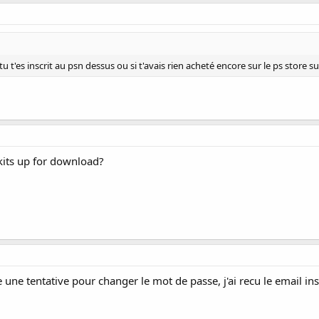
s subscription is only available for those countries where PS Plus is offered.
lus content planned for May for 30 days.
clusive features finishes at the end of the 30-day subscription period. Any
 keep forever.
Nation will be replaced with Super Stardust HD and Hustle Kings in the se
tu t'es inscrit au psn dessus ou si t'avais rien acheté encore sur le ps store su
Killzone Liberation will be replaced with JUNGLE PARTY and Everybody's Golf
r online gameplay functionality.
its up for download?
e une tentative pour changer le mot de passe, j'ai recu le email in