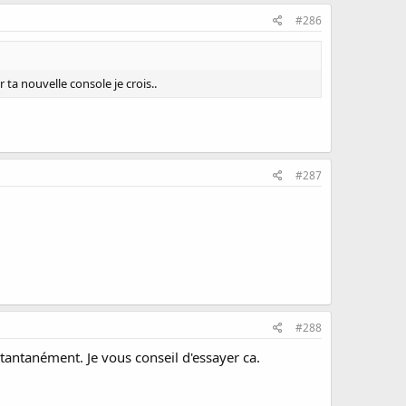
#286
thing you buy with exclusive discounts, dynamic themes
lection of PS3 games.
r ta nouvelle console je crois..
 2 in the selection of PSP games.
#287
#288
stantanément. Je vous conseil d'essayer ca.