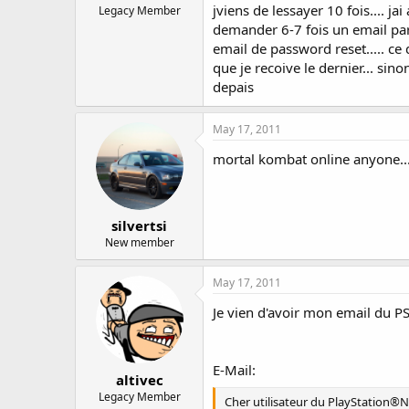
jviens de lessayer 10 fois.... ja
Legacy Member
demander 6-7 fois un email parc
email de password reset..... ce
que je recoive le dernier... si
depais
May 17, 2011
mortal kombat online anyone..
silvertsi
New member
May 17, 2011
Je vien d'avoir mon email du P
E-Mail:
altivec
Legacy Member
Cher utilisateur du PlayStation®