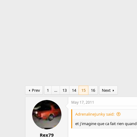
r
a
e
r
a
t
d
d
s
a
t
t
a
e
r
t
e
r
Prev
1
…
13
14
15
16
Next
May 17, 2011
AdrenalineJunky said:
et j'imagine que ca fait rien quand t
Rex79