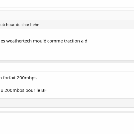
aoutchouc du char hehe
er des weathertech moulé comme traction aid
un forfait 200mbps.
 du 200mbps pour le BF.