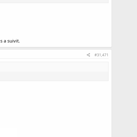
 a suivit.
#31,471