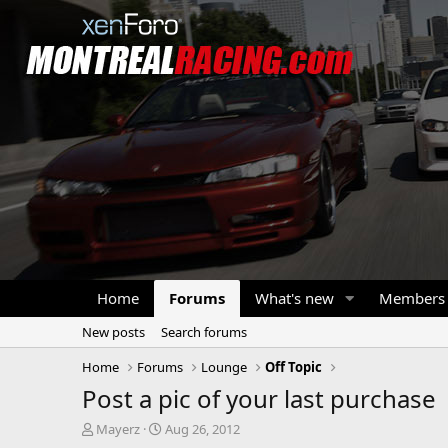
Home
Forums
What's new
Members
New posts
Search forums
Home
Forums
Lounge
Off Topic
Post a pic of your last purchase
T
S
Mayerz
Aug 26, 2012
h
t