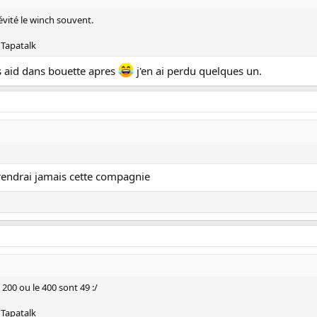
 évité le winch souvent.
 Tapatalk
ns aid dans bouette apres
j'en ai perdu quelques un.
endrai jamais cette compagnie
200 ou le 400 sont 49 :/
 Tapatalk