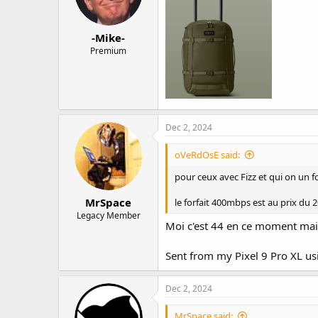
n
s
:
-Mike-
Premium
Dec 2, 2024
oVeRdOsE said:
pour ceux avec Fizz et qui on un f
MrSpace
le forfait 400mbps est au prix du 
Legacy Member
Moi c'est 44 en ce moment mais
Sent from my Pixel 9 Pro XL us
Dec 2, 2024
MrSpace said: