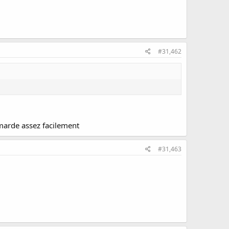
#31,462
a marde assez facilement
#31,463