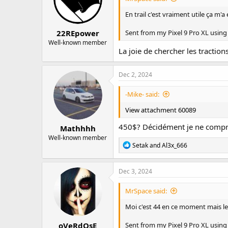
En trail c'est vraiment utile ça m'a
22REpower
Sent from my Pixel 9 Pro XL using
Well-known member
La joie de chercher les tractio
Dec 2, 2024
-Mike- said:
View attachment 60089
450$? Décidément je ne compr
Mathhhh
Well-known member
R
Setak
and
Al3x_666
e
a
c
Dec 3, 2024
t
i
MrSpace said:
o
n
Moi c'est 44 en ce moment mais le 
s
:
oVeRdOsE
Sent from my Pixel 9 Pro XL using