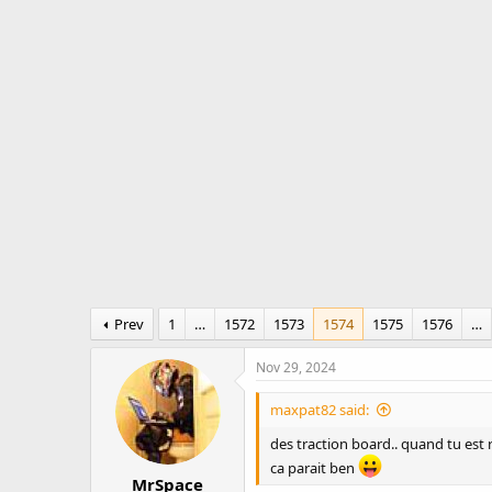
r
a
e
r
a
t
d
d
s
a
t
t
a
e
r
t
e
r
Prev
1
…
1572
1573
1574
1575
1576
…
Nov 29, 2024
maxpat82 said:
des traction board.. quand tu est r
ca parait ben
MrSpace