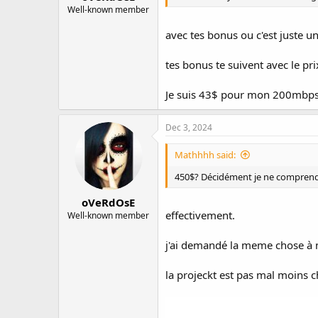
Well-known member
avec tes bonus ou c'est juste u
tes bonus te suivent avec le pri
Je suis 43$ pour mon 200mbps, 
Dec 3, 2024
Mathhhh said:
450$? Décidément je ne comprend
oVeRdOsE
effectivement.
Well-known member
j'ai demandé la meme chose à n
la projeckt est pas mal moins c