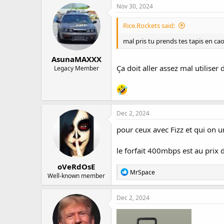
Nov 30, 2024
Rice.Rockets said:
mal pris tu prends tes tapis en c
AsunaMAXXX
Ça doit aller assez mal utilis
Legacy Member
Dec 2, 2024
pour ceux avec Fizz et qui on 
le forfait 400mbps est au prix
oVeRdOsE
R
MrSpace
Well-known member
e
a
c
Dec 2, 2024
t
i
o