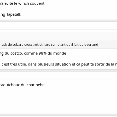
m'a évité le winch souvent.
ing Tapatalk
 rack de subaru crosstrek et faire semblant qu'il fait du overland
rking du costco, comme 98% du monde
c'est très utile, dans plusieurs situation et ca peut te sortir de l
n caoutchouc du char hehe