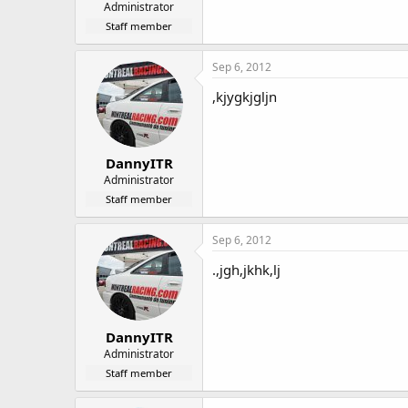
Administrator
Staff member
Sep 6, 2012
,kjygkjgljn
DannyITR
Administrator
Staff member
Sep 6, 2012
.,jgh,jkhk,lj
DannyITR
Administrator
Staff member