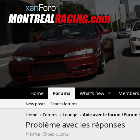
Home
Forums
What's new
Members
New posts
Search forums
Home
Forums
Lounge
Aide avec le forum / Forum 
Problème avec les réponses
T
S
kafka
Sep 6, 2012
h
t