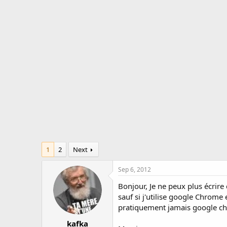
r
a
e
r
a
t
d
d
s
a
t
t
a
e
r
t
e
r
1
2
Next
Sep 6, 2012
Bonjour, Je ne peux plus écrire
sauf si j'utilise google Chrome
pratiquement jamais google c
kafka