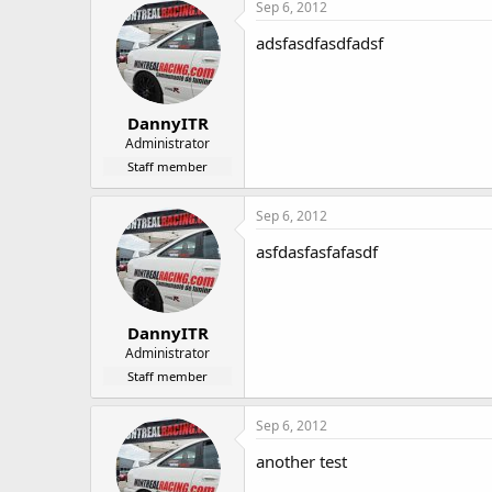
Sep 6, 2012
adsfasdfasdfadsf
DannyITR
Administrator
Staff member
Sep 6, 2012
asfdasfasfafasdf
DannyITR
Administrator
Staff member
Sep 6, 2012
another test