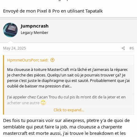
Envoyé de mon Pixel 8 Pro en utilisant Tapatalk
Jumpncrash
Legacy Member
May 24, 2025
#6
HpmmeOursPorc said:
Ma cloueuse à toiture MasterCraft m'a lâché et j'aimerais la réparer.
Je cherche des pièces. Quelqu'un sait où je pourrais trouver ça? Je
pense c'est juste le diaphragme qui est sauté. Probablement que j'ai
oublié de baisser ma pression d'air...
J'ai appeler chez Cacan Trou du cul pis ils m'ont dit de la jeter et en
acheter une autre
Click to expand...
Je trouve pas grand chose sur le net.
Des fois tu pourrais voir sur aliexpress, ptetre y'a de quoi de
Merci bien!
semblable qui peut faire la job. ma cloueuse a charpente
mastercraft est morte aussi, j'ai trouve le breakdown et les