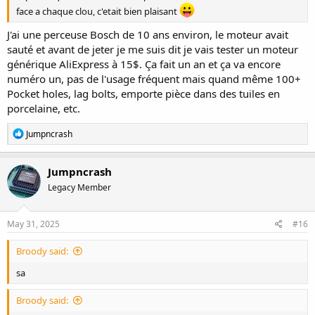
face a chaque clou, c'etait bien plaisant
J'ai une perceuse Bosch de 10 ans environ, le moteur avait
sauté et avant de jeter je me suis dit je vais tester un moteur
générique AliExpress à 15$. Ça fait un an et ça va encore
numéro un, pas de l'usage fréquent mais quand même 100+
Pocket holes, lag bolts, emporte pièce dans des tuiles en
porcelaine, etc.
R
Jumpncrash
e
a
c
Jumpncrash
t
Legacy Member
i
o
n
s
May 31, 2025
#16
:
Broody said:
sa
Broody said: