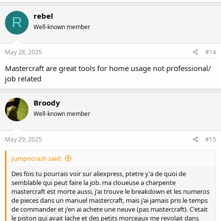
rebel
R
Well-known member
May 28, 2025
#14
Mastercraft are great tools for home usage not professional/
job related
Broody
Well-known member
May 29, 2025
#15
Jumpncrash said:
Des fois tu pourrais voir sur aliexpress, ptetre y'a de quoi de
semblable qui peut faire la job. ma cloueuse a charpente
mastercraft est morte aussi, j'ai trouve le breakdown et les numeros
de pieces dans un manuel mastercraft, mais j'ai jamais pris le temps
de commander et j'en ai achete une neuve (pas mastercraft). C'etait
le piston qui avait lache et des petits morceaux me revolait dans