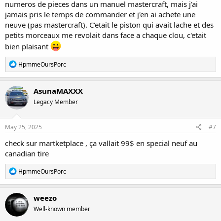
numeros de pieces dans un manuel mastercraft, mais j'ai
jamais pris le temps de commander et j'en ai achete une
neuve (pas mastercraft). C'etait le piston qui avait lache et des
petits morceaux me revolait dans face a chaque clou, c'etait
bien plaisant
R
HpmmeOursPorc
e
a
c
AsunaMAXXX
t
Legacy Member
i
o
n
s
May 25, 2025
#7
:
check sur martketplace , ça vallait 99$ en special neuf au
canadian tire
R
HpmmeOursPorc
e
a
c
weezo
t
Well-known member
i
o