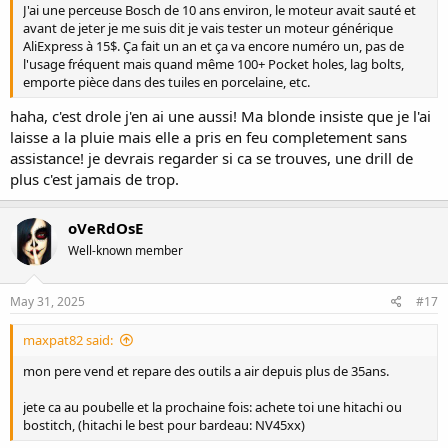
J'ai une perceuse Bosch de 10 ans environ, le moteur avait sauté et
avant de jeter je me suis dit je vais tester un moteur générique
AliExpress à 15$. Ça fait un an et ça va encore numéro un, pas de
l'usage fréquent mais quand même 100+ Pocket holes, lag bolts,
emporte pièce dans des tuiles en porcelaine, etc.
haha, c'est drole j'en ai une aussi! Ma blonde insiste que je l'ai
laisse a la pluie mais elle a pris en feu completement sans
assistance! je devrais regarder si ca se trouves, une drill de
plus c'est jamais de trop.
oVeRdOsE
Well-known member
May 31, 2025
#17
maxpat82 said:
mon pere vend et repare des outils a air depuis plus de 35ans.
jete ca au poubelle et la prochaine fois: achete toi une hitachi ou
bostitch, (hitachi le best pour bardeau: NV45xx)