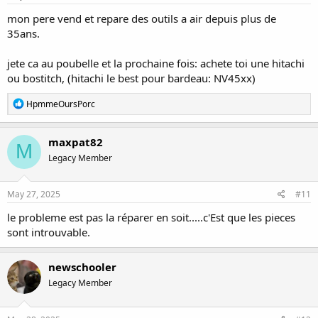
:
mon pere vend et repare des outils a air depuis plus de
35ans.
jete ca au poubelle et la prochaine fois: achete toi une hitachi
ou bostitch, (hitachi le best pour bardeau: NV45xx)
R
HpmmeOursPorc
e
a
c
maxpat82
M
t
Legacy Member
i
o
n
s
May 27, 2025
#11
:
le probleme est pas la réparer en soit.....c'Est que les pieces
sont introuvable.
newschooler
Legacy Member