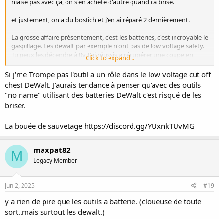
niaise pas avec ça, on s'en achète d'autre quand ca brise.
et justement, on a du bostich et j'en ai réparé 2 dernièrement.
La grosse affaire présentement, c'est les batteries, c'est incroyable le
gaspillage. Les dewalt par exemple n'ont pas de low voltage safety.
Tu peux les décendre à 0v. J'ai réussis a récupérer une coupe en
Click to expand...
chargant individuellement les 18650, mais j'ai des pack mort 100%.
Si j'me Trompe pas l'outil a un rôle dans le low voltage cut off
chest DeWalt. J'aurais tendance à penser qu'avec des outils
"no name" utilisant des batteries DeWalt c'est risqué de les
briser.
La bouée de sauvetage
https://discord.gg/YUxnkTUvMG
maxpat82
M
Legacy Member
Jun 2, 2025
#19
y a rien de pire que les outils a batterie. (cloueuse de toute
sort..mais surtout les dewalt.)