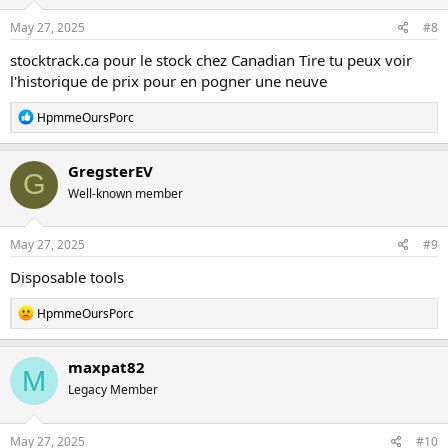
n
s
May 27, 2025
#8
:
stocktrack.ca pour le stock chez Canadian Tire tu peux voir
l'historique de prix pour en pogner une neuve
R
HpmmeOursPorc
e
a
c
GregsterEV
G
t
Well-known member
i
o
n
s
May 27, 2025
#9
:
Disposable tools
R
HpmmeOursPorc
e
a
c
maxpat82
M
t
Legacy Member
i
o
n
s
May 27, 2025
#10