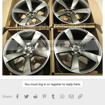
You must log in or register to reply here.
Facebook
Twitter
Reddit
Pinterest
Tumblr
WhatsApp
Email
Link
Share: