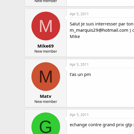
New member
Apr 5, 2011
M
Salut Je suis interresser par to
m_marquis29@hotmail.com
) 
Mike
Mike69
New member
Apr 5, 2011
M
t'as un pm
Matv
New member
Apr 5, 2011
G
echange contre grand prix gtp