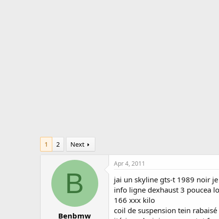
r
a
e
r
a
t
d
d
s
a
t
t
a
e
r
t
e
r
1
2
Next
Apr 4, 2011
B
jai un skyline gts-t 1989 noir 
info ligne dexhaust 3 poucea l
166 xxx kilo
coil de suspension tein rabaisé
Benbmw