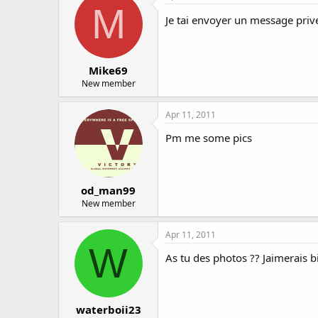
M
Je tai envoyer un message priv
Mike69
New member
Apr 11, 2011
Pm me some pics
od_man99
New member
Apr 11, 2011
W
As tu des photos ?? Jaimerais bi
waterboii23