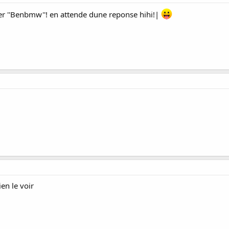
er ''Benbmw''! en attende dune reponse hihi!|
en le voir