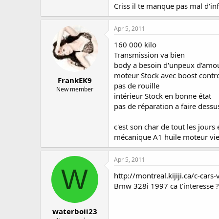
Criss il te manque pas mal d'inf
Apr 5, 2011
160 000 kilo
Transmission va bien
body a besoin d'unpeux d'amou
moteur Stock avec boost contr
FrankEK9
pas de rouille
New member
intérieur Stock en bonne état
pas de réparation a faire dessu
c'est son char de tout les jours e
mécanique A1 huile moteur vien 
Apr 5, 2011
W
http://montreal.kijiji.ca/c-c
Bmw 328i 1997 ca t'interesse ? p
waterboii23