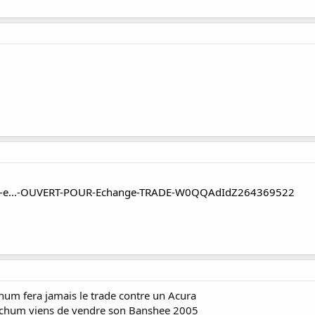
autos-e...-OUVERT-POUR-Echange-TRADE-W0QQAdIdZ264369522
um fera jamais le trade contre un Acura
n chum viens de vendre son Banshee 2005