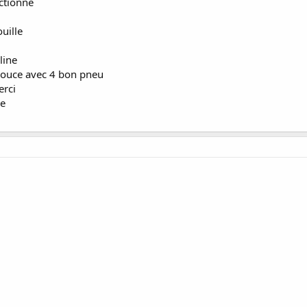
nctionne
uille
line
pouce avec 4 bon pneu
erci
le