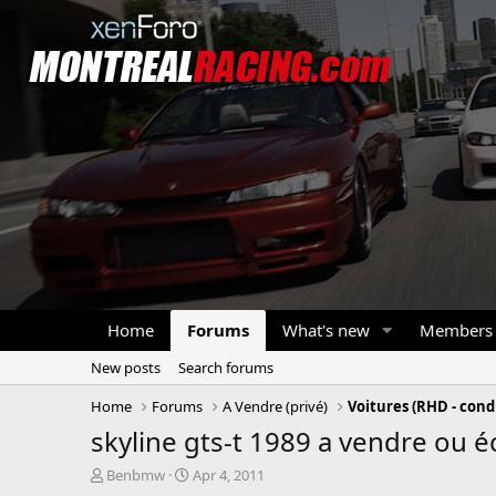
Home
Forums
What's new
Members
New posts
Search forums
Home
Forums
A Vendre (privé)
Voitures (RHD - cond
skyline gts-t 1989 a vendre ou é
T
S
Benbmw
Apr 4, 2011
h
t