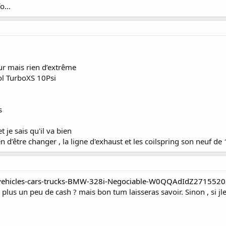
o...
r mais rien d’extrême
ol TurboXS 10Psi
s
t je sais qu'il va bien
d’être changer , la ligne d'exhaust et les coilspring son neuf de
ars-vehicles-cars-trucks-BMW-328i-Negociable-W0QQAdIdZ271552
lus un peu de cash ? mais bon tum laisseras savoir. Sinon , si jle