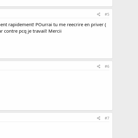
#5
ement rapidement! POurrai tu me reecrire en priver (
contre pcq je travail! Mercii
#6
#7