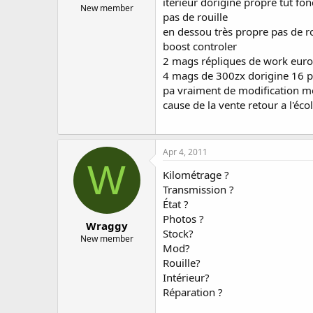
itérieur dorigine propre tut fo
New member
pas de rouille
en dessou très propre pas de ro
boost controler
2 mags répliques de work euro
4 mags de 300zx dorigine 16 
pa vraiment de modification m
cause de la vente retour a l'éco
Apr 4, 2011
W
Kilométrage ?
Transmission ?
État ?
Photos ?
Wraggy
Stock?
New member
Mod?
Rouille?
Intérieur?
Réparation ?