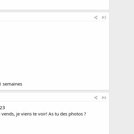
#3
 1 semaines
#4
023
 vends, je viens te voir! As tu des photos ?