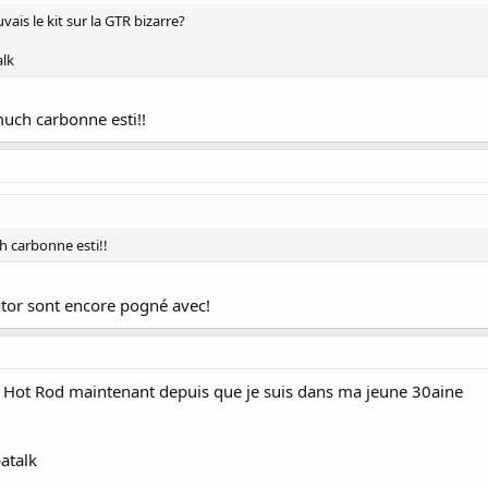
uvais le kit sur la GTR bizarre?
alk
 much carbonne esti!!
ch carbonne esti!!
tor sont encore pogné avec!
 et Hot Rod maintenant depuis que je suis dans ma jeune 30aine
atalk