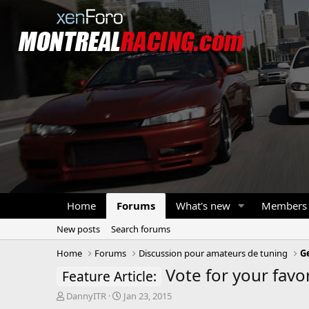
Home
Forums
What's new
Members
New posts
Search forums
Home
Forums
Discussion pour amateurs de tuning
G
Vote for your favo
Feature Article:
T
S
DannyITR
Jan 23, 2015
h
t