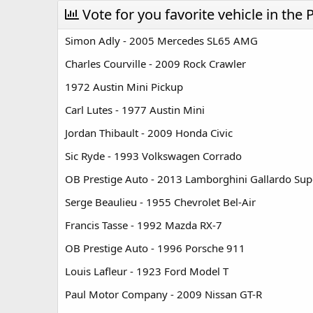
r
Vote for you favorite vehicle in th
a
e
r
a
t
Simon Adly - 2005 Mercedes SL65 AMG
d
d
s
a
Charles Courville - 2009 Rock Crawler
t
t
1972 Austin Mini Pickup
a
e
r
Carl Lutes - 1977 Austin Mini
t
e
Jordan Thibault - 2009 Honda Civic
r
Sic Ryde - 1993 Volkswagen Corrado
OB Prestige Auto - 2013 Lamborghini Gallardo Sup
Serge Beaulieu - 1955 Chevrolet Bel-Air
Francis Tasse - 1992 Mazda RX-7
OB Prestige Auto - 1996 Porsche 911
Louis Lafleur - 1923 Ford Model T
Paul Motor Company - 2009 Nissan GT-R