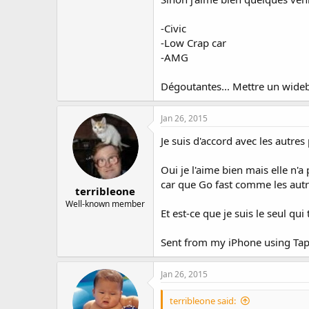
-Civic
-Low Crap car
-AMG
Dégoutantes... Mettre un wide
Jan 26, 2015
Je suis d'accord avec les autre
Oui je l'aime bien mais elle n'a
car que Go fast comme les aut
terribleone
Well-known member
Et est-ce que je suis le seul qui
Sent from my iPhone using Tap
Jan 26, 2015
terribleone said: