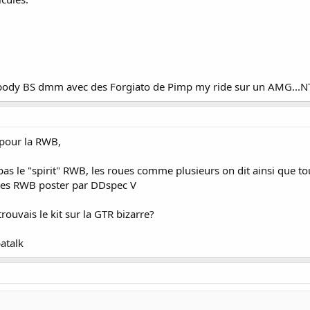
body BS dmm avec des Forgiato de Pimp my ride sur un AMG...NT
s pour la RWB,
 pas le "spirit" RWB, les roues comme plusieurs on dit ainsi que tou
res RWB poster par DDspec V
 trouvais le kit sur la GTR bizarre?
atalk