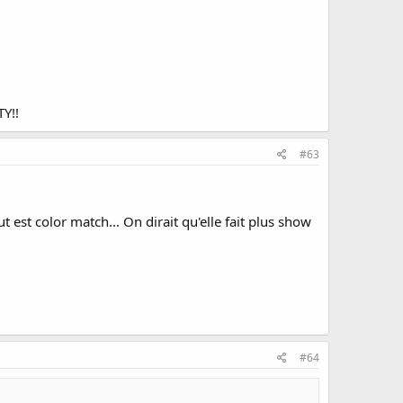
Y!!
#63
t est color match... On dirait qu'elle fait plus show
#64