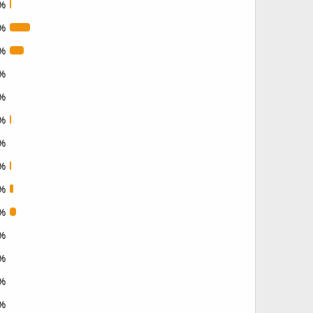
%
%
%
%
%
%
%
%
%
%
%
%
%
%