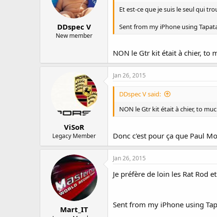
Et est-ce que je suis le seul qui tro
DDspec V
Sent from my iPhone using Tapat
New member
NON le Gtr kit était à chier, to
Jan 26, 2015
DDspec V said:
NON le Gtr kit était à chier, to mu
ViSoR
Donc c'est pour ça que Paul Mo
Legacy Member
Jan 26, 2015
Je préfère de loin les Rat Rod
Sent from my iPhone using Tap
Mart_IT