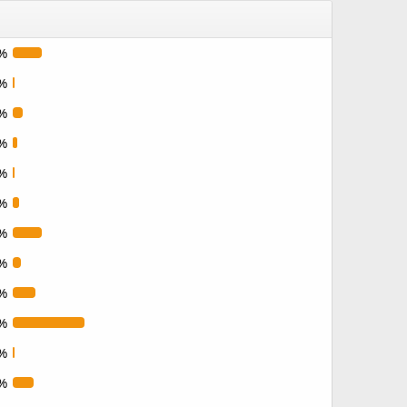
%
%
%
%
%
%
%
%
%
%
%
%