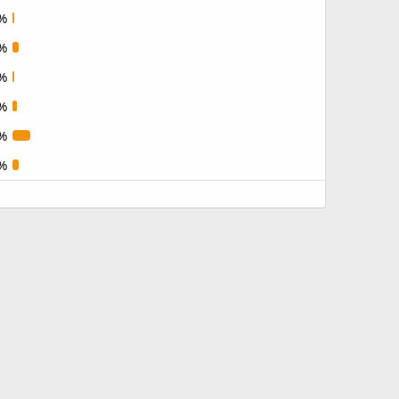
%
%
%
%
%
%