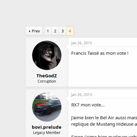
Prev
1
2
3
4
Jan 26, 2015
Francis Tassé as mon vote !
TheGodZ
Corruption
Jan 26, 2015
RX7 mon vote...
J'aime bien le Bel Air aussi mai
replique de Mustang Hideuse av
bovi.prelude
Legacy Member
Sinon j'aime bien quelques vehi