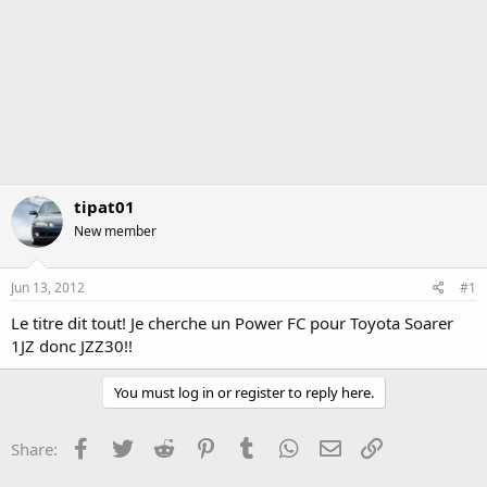
tipat01
New member
Jun 13, 2012
#1
Le titre dit tout! Je cherche un Power FC pour Toyota Soarer
1JZ donc JZZ30!!
You must log in or register to reply here.
Facebook
Twitter
Reddit
Pinterest
Tumblr
WhatsApp
Email
Link
Share: