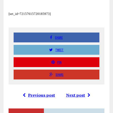
[set_id=72157615720185973]
SHARE
TWEET
PIN
SHARE
Previous post
Next post