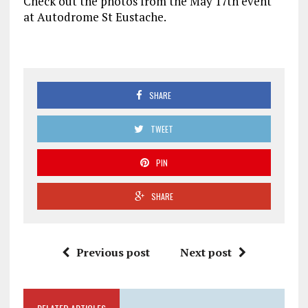
Check out the photos from the May 17th event
at Autodrome St Eustache.
SHARE
TWEET
PIN
SHARE
Previous post
Next post