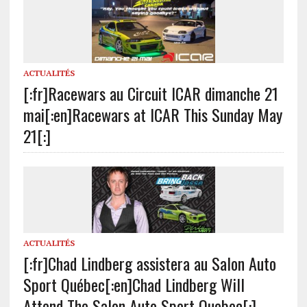
ACTUALITÉS
[:fr]Racewars au Circuit ICAR dimanche 21
mai[:en]Racewars at ICAR This Sunday May
21[:]
ACTUALITÉS
[:fr]Chad Lindberg assistera au Salon Auto
Sport Québec[:en]Chad Lindberg Will
Attend The Salon Auto Sport Quebec[:]