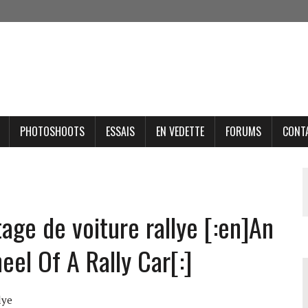
PHOTOSHOOTS
ESSAIS
EN VEDETTE
FORUMS
CONT
tage de voiture rallye [:en]An
el Of A Rally Car[:]
lye