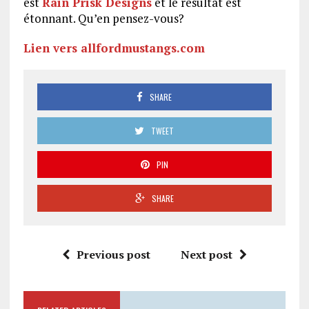
est
Rain Prisk Designs
et le résultat est
étonnant. Qu’en pensez-vous?
Lien vers allfordmustangs.com
SHARE
TWEET
PIN
SHARE
Previous post
Next post