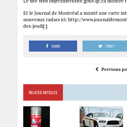
Le site Web objectifsecurite.gouv.qc.ca montre 
Et le Journal de Montréal a monté une carte int
nouveaux radars ici: http://www.journaldemon
des-jeudi[:]
SHARE
TWEET
Previous po
RELATED ARTICLES