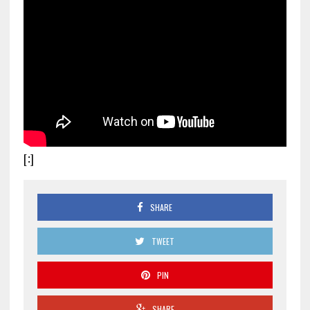
[:]
SHARE
TWEET
PIN
SHARE