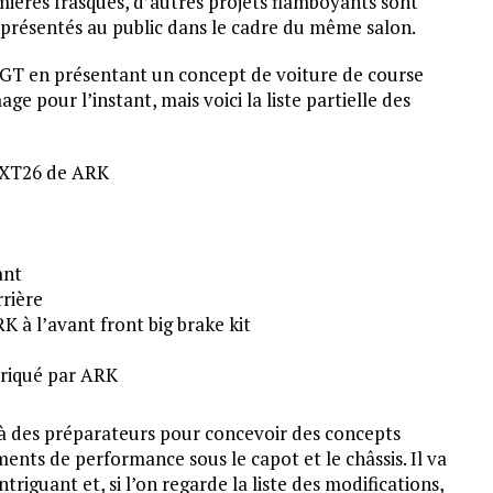
mières frasques, d’autres projets flamboyants sont
té présentés au public dans le cadre du même salon.
a GT en présentant un concept de voiture de course
ge pour l’instant, mais voici la liste partielle des
 XT26 de ARK
ant
rrière
 à l’avant front big brake kit
briqué par ARK
t à des préparateurs pour concevoir des concepts
ents de performance sous le capot et le châssis. Il va
triguant et, si l’on regarde la liste des modifications,