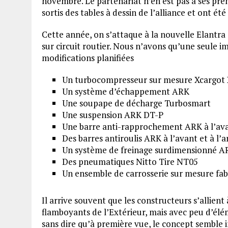
novembre. Le partenariat n’en est pas à ses pre
sortis des tables à dessin de l’alliance et ont é
Cette année, on s’attaque à la nouvelle Elantr
sur circuit routier. Nous n’avons qu’une seule ima
modifications planifiées
Un turbocompresseur sur mesure Xcargot
Un système d’échappement ARK
Une soupape de décharge Turbosmart
Une suspension ARK DT-P
Une barre anti-rapprochement ARK à l’av
Des barres antiroulis ARK à l’avant et à l’a
Un système de freinage surdimensionné ARK
Des pneumatiques Nitto Tire NT05
Un ensemble de carrosserie sur mesure fa
Il arrive souvent que les constructeurs s’allien
flamboyants de l’Extérieur, mais avec peu d’élém
sans dire qu’à première vue, le concept semble in