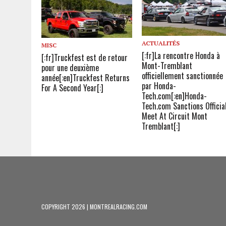
ACTUALITÉS
MISC
[:fr]La rencontre Honda à
[:fr]Truckfest est de retour
Mont-Tremblant
pour une deuxième
officiellement sanctionnée
année[:en]Truckfest Returns
par Honda-
For A Second Year[:]
Tech.com[:en]Honda-
Tech.com Sanctions Officia
Meet At Circuit Mont
Tremblant[:]
COPYRIGHT 2026 | MONTREALRACING.COM