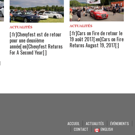
ACTUALITÉS
ACTUALITÉS
[:fr]Cars on Fire de retour le
[:fr]Chevyfest est de retour
19 août 2017[:en]Cars on Fire
pour une deuxième
Returns August 19, 2017[:]
année[:en]Chevyfest Returns
For A Second Year[:]
l
ACCUEIL
ACTUALITÉS
ÉVÉNEMENTS
CONTACT
ENGLISH