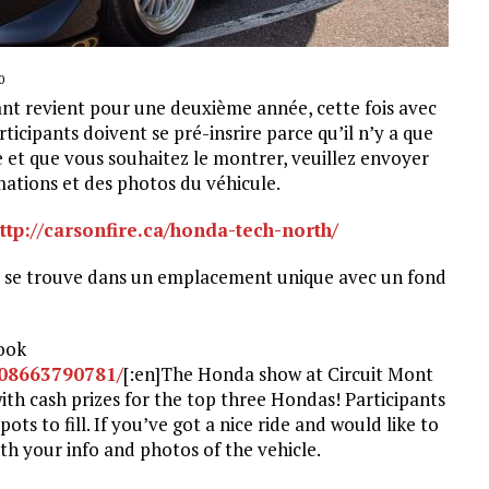
0
ant revient pour une deuxième année, cette fois avec
ticipants doivent se pré-insrire parce qu’il n’y a que
e et que vous souhaitez le montrer, veuillez envoyer
mations et des photos du véhicule.
ttp://carsonfire.ca/honda-tech-north/
il se trouve dans un emplacement unique avec un fond
ook
308663790781/
[:en]The Honda show at Circuit Mont
ith cash prizes for the top three Hondas! Participants
ts to fill. If you’ve got a nice ride and would like to
th your info and photos of the vehicle.