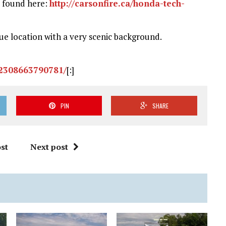
e found here:
http://carsonfire.ca/honda-tech-
que location with a very scenic background.
62308663790781/
[:]
PIN
SHARE
st
Next post