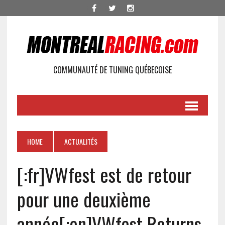
COMMUNAUTÉ DE TUNING QUÉBECOISE
HOME
ACTUALITÉS
[:fr]VWfest est de retour
pour une deuxième
année[:en]VWfest Returns