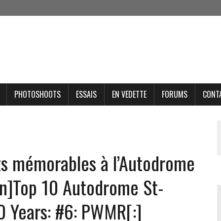
PHOTOSHOOTS
ESSAIS
EN VEDETTE
FORUMS
CONT
ts mémorables à l’Autodrome
n]Top 10 Autodrome St-
0 Years: #6: PWMR[:]