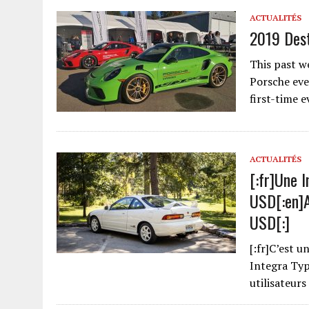
ACTUALITÉS
2019 Dest
This past w
Porsche eve
first-time 
ACTUALITÉS
[:fr]Une 
USD[:en]A
USD[:]
[:fr]C’est u
Integra Type
utilisateur