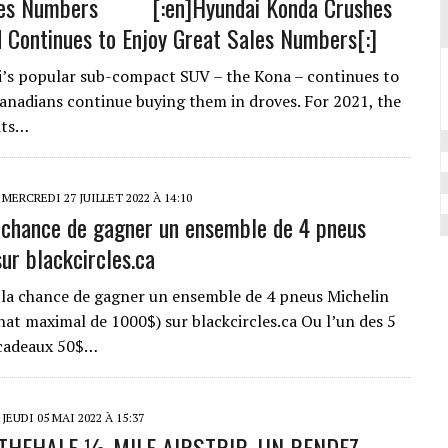
les Numbers [:en]Hyundai Konda Crushes
d Continues to Enjoy Great Sales Numbers[:]
i’s popular sub-compact SUV – the Kona – continues to
Canadians continue buying them in droves. For 2021, the
its…
MERCREDI 27 JUILLET 2022 À 14:10
 chance de gagner un ensemble de 4 pneus
sur blackcircles.ca
z la chance de gagner un ensemble de 4 pneus Michelin
chat maximal de 1000$) sur blackcircles.ca Ou l’un des 5
-cadeaux 50$…
JEUDI 05 MAI 2022 À 15:37
ETHEHALF ½ MILE AIRSTRIP- UN RENDEZ-