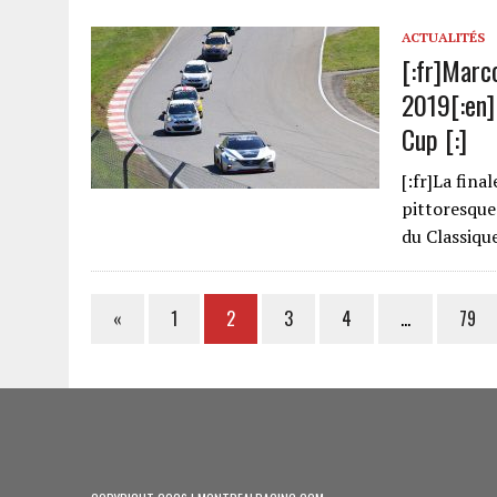
ACTUALITÉS
[:fr]Marc
2019[:en]
Cup [:]
[:fr]La fina
pittoresque
du Classiq
«
1
2
3
4
…
79