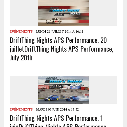
ÉVÉNEMENTS
LUNDI 21 JUILLET 2014 À 16:11
DriftThing Nights APS Performance, 20
juillet
DriftThing Nights APS Performance,
July 20th
ÉVÉNEMENTS
MARDI 03 JUIN 2014 À 17:52
DriftThing Nights APS Performance, 1
juin
DriftThing Nights APS Performance,