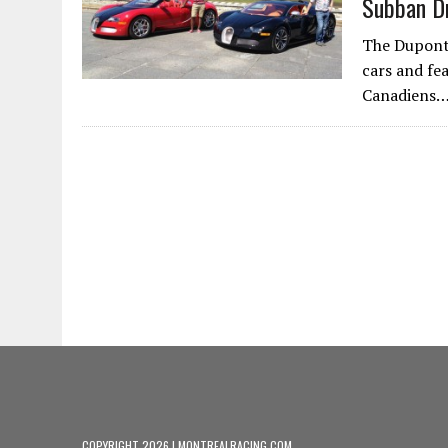
Subban Dr
The Dupont 
cars and fe
Canadiens…
COPYRIGHT 2026 | MONTREALRACING.COM