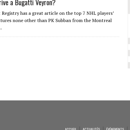
ive a Bugatti Veyron?
Registry has a great article on the top 7 NHL players’
atures none other than PK Subban from the Montreal
.
ACCUEIL
ACTUALITÉS
ÉVÉNEMENTS