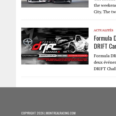
the weeken
City. The t
ACTUALITÉS
Formula D
DRIFT Can
Formula DR
deux événem
DRIFT Chal
COPYRIGHT 2026 | MONTREALRACING.COM