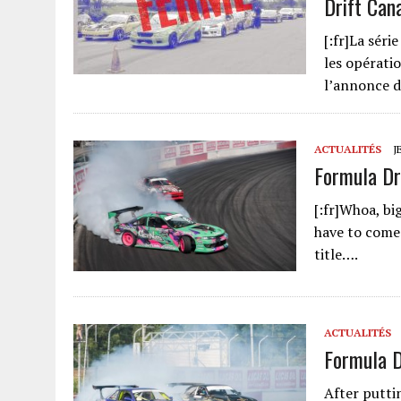
Drift Can
[:fr]La sér
les opératio
l’annonce d
ACTUALITÉS
J
Formula Dr
[:fr]Whoa, bi
have to come 
title….
ACTUALITÉS
Formula D
After putti