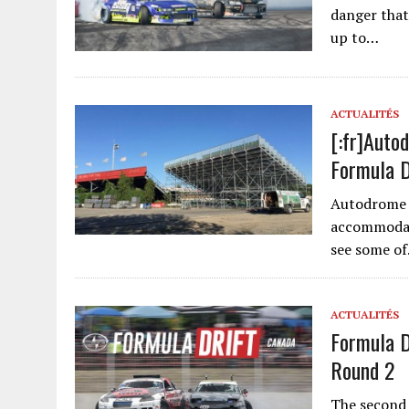
danger that
up to…
ACTUALITÉS
[:fr]Auto
Formula D
Autodrome S
accommodate
see some o
ACTUALITÉS
Formula D
Round 2
The second 