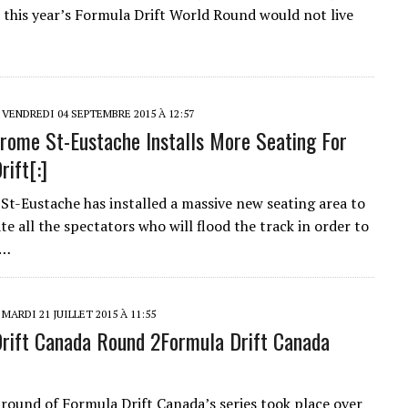
 this year’s Formula Drift World Round would not live
VENDREDI 04 SEPTEMBRE 2015 À 12:57
drome St-Eustache Installs More Seating For
rift[:]
t-Eustache has installed a massive new seating area to
 all the spectators who will flood the track in order to
f…
MARDI 21 JUILLET 2015 À 11:55
rift Canada Round 2
Formula Drift Canada
round of Formula Drift Canada’s series took place over