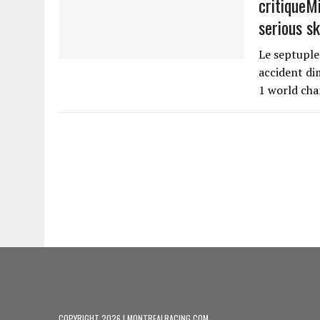
critique
Mi
serious sk
Le septuple
accident di
1 world ch
COPYRIGHT 2026 | MONTREALRACING.COM