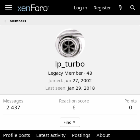
Log in
Register
Members
lp_turbo
Legacy Member
·
48
Joined
Jun 27, 2002
Last seen
Jan 29, 2018
Messages
Reaction score
Points
2,437
6
0
Find
Profile posts
Latest activity
Postings
About