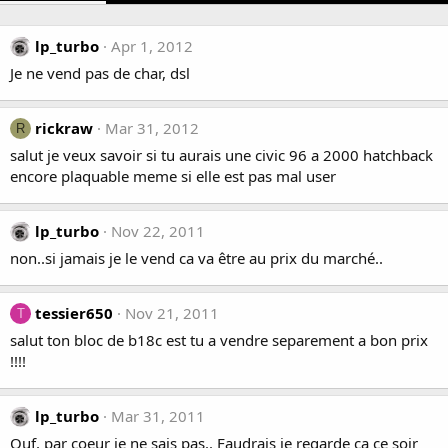
lp_turbo
Apr 1, 2012
Je ne vend pas de char, dsl
rickraw
Mar 31, 2012
R
salut je veux savoir si tu aurais une civic 96 a 2000 hatchback
encore plaquable meme si elle est pas mal user
lp_turbo
Nov 22, 2011
non..si jamais je le vend ca va être au prix du marché..
tessier650
Nov 21, 2011
T
salut ton bloc de b18c est tu a vendre separement a bon prix
!!!!
lp_turbo
Mar 31, 2011
Ouf, par coeur je ne sais pas.. Faudrais je regarde ca ce soir