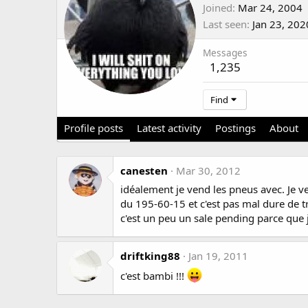
Joined
Mar 24, 2004
Last seen
Jan 23, 202
Messages
1,235
Find
Profile posts
Latest activity
Postings
About
canesten
Mar 30, 2012
idéalement je vend les pneus avec. Je v
du 195-60-15 et c'est pas mal dure de t
c'est un peu un sale pending parce que j
driftking88
Jan 19, 2011
c'est bambi !!!