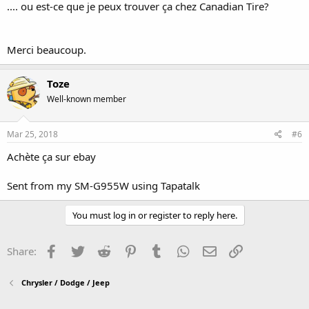
.... ou est-ce que je peux trouver ça chez Canadian Tire?
Merci beaucoup.
Toze
Well-known member
Mar 25, 2018
#6
Achète ça sur ebay
Sent from my SM-G955W using Tapatalk
You must log in or register to reply here.
Facebook
Twitter
Reddit
Pinterest
Tumblr
WhatsApp
Email
Link
Share:
Chrysler / Dodge / Jeep