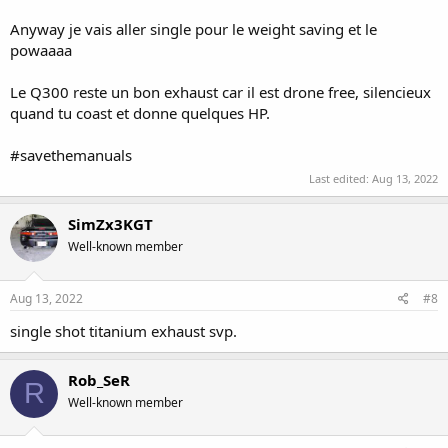
Anyway je vais aller single pour le weight saving et le
powaaaa
Le Q300 reste un bon exhaust car il est drone free, silencieux
quand tu coast et donne quelques HP.
#savethemanuals
Last edited:
Aug 13, 2022
SimZx3KGT
Well-known member
Aug 13, 2022
#8
single shot titanium exhaust svp.
Rob_SeR
R
Well-known member