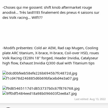
-Choses qui me gossent: shift knob aftermarket rouge
anodisé... Très laid!!!!Et finalement des pneus 4 saisons sur
des Volk racing... Wtf!!??
-Modifs présentes: Cold air AEM, Rad cap Mugen, Cooling
plate ARC titanium, X-brace, H-brace, Coil-over HSD, roues
Volk Racing CE28N 18" forged, Header Invidia, Catalyseur
high flow, Exhaust Invidia Q300 dual with Titanium tips
Last edited:
Aug 13, 2022