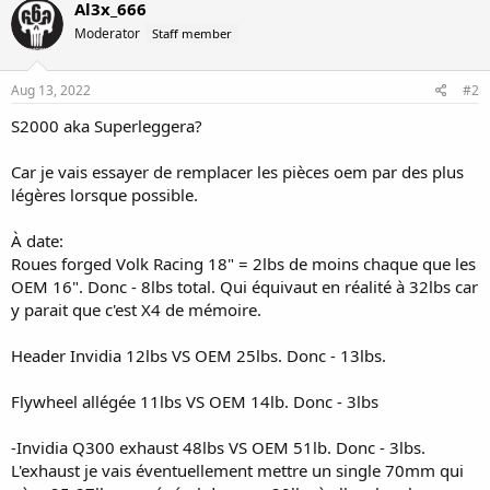
Al3x_666
Moderator
Staff member
Aug 13, 2022
#2
S2000 aka Superleggera?
Car je vais essayer de remplacer les pièces oem par des plus
légères lorsque possible.
À date:
Roues forged Volk Racing 18" = 2lbs de moins chaque que les
OEM 16". Donc - 8lbs total. Qui équivaut en réalité à 32lbs car
y parait que c'est X4 de mémoire.
Header Invidia 12lbs VS OEM 25lbs. Donc - 13lbs.
Flywheel allégée 11lbs VS OEM 14lb. Donc - 3lbs
-Invidia Q300 exhaust 48lbs VS OEM 51lb. Donc - 3lbs.
L'exhaust je vais éventuellement mettre un single 70mm qui