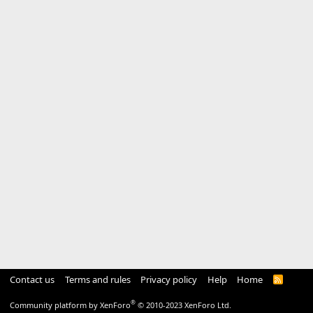
Contact us
Terms and rules
Privacy policy
Help
Home
R
S
S
®
Community platform by XenForo
© 2010-2023 XenForo Ltd.