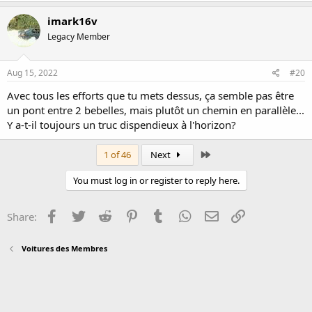
imark16v
Legacy Member
Aug 15, 2022
#20
Avec tous les efforts que tu mets dessus, ça semble pas être
un pont entre 2 bebelles, mais plutôt un chemin en parallèle...
Y a-t-il toujours un truc dispendieux à l'horizon?
Last
1 of 46
Next
You must log in or register to reply here.
Facebook
Twitter
Reddit
Pinterest
Tumblr
WhatsApp
Email
Link
Share:
Voitures des Membres