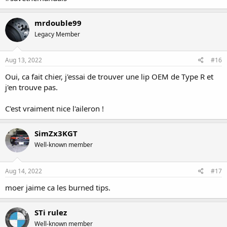
mrdouble99
Legacy Member
Aug 13, 2022
#16
Oui, ca fait chier, j'essai de trouver une lip OEM de Type R et
j'en trouve pas.
C'est vraiment nice l'aileron !
SimZx3KGT
Well-known member
Aug 14, 2022
#17
moer jaime ca les burned tips.
STi rulez
Well-known member