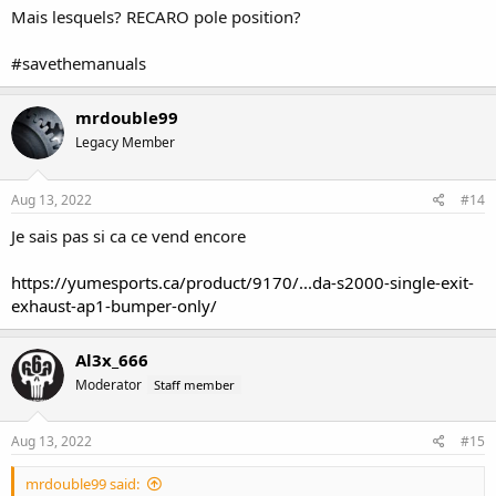
Mais lesquels? RECARO pole position?
#savethemanuals
mrdouble99
Legacy Member
Aug 13, 2022
#14
Je sais pas si ca ce vend encore
https://yumesports.ca/product/9170/...da-s2000-single-exit-
exhaust-ap1-bumper-only/
Al3x_666
Moderator
Staff member
Aug 13, 2022
#15
mrdouble99 said: