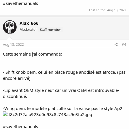
#savethemanuals
Last edited:
Aug 13, 2022
Al3x_666
Moderator
Staff member
Aug 13, 2022
#4
Cette semaine j'ai commandé:
- Shift knob oem, celui en place rouge anodisé est atroce. (pas
encore arrivé)
-Lip avant OEM style neuf car un vrai OEM est introuvable/
discontinué.
-Wing oem, le modèle plat collé sur la valise pas le style Ap2.
#savethemanuals