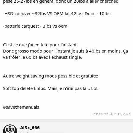
pèse 25-27lbs en général donc un 20lbs à aller chercher.
-HSD coilover ~32lbs VS OEM kit 42lbs. Donc - 10lbs.
-batterie carquest - 3lbs vs oem.
C'est ce que j'ai en tête pour l'instant.
Donc grosso modo pour l'instant je suis à 40lbs en moins. Ça
va frôler le 60lbs avec l exhaust single.
Autre weight saving mods possible et gratuite:
Soft top delete 65lbs. Mais je n'irai pas là... LoL
#savethemanuals
Last edited:
Aug 13, 2022
Al3x_666