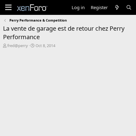
Log in
Register
Perry Performance & Competition
La vente de garage est de retour chez Perry
Performance
T
S
fred@perry
Oct 8, 2014
h
t
r
a
e
r
a
t
d
d
s
a
t
t
a
e
r
t
e
r